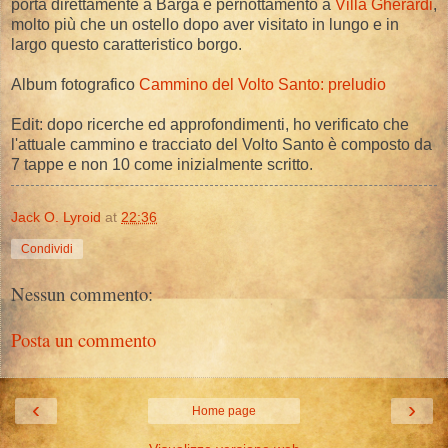
porta direttamente a Barga e pernottamento a
Villa Gherardi
,
molto più che un ostello dopo aver visitato in lungo e in
largo questo caratteristico borgo.
Album fotografico
Cammino del Volto Santo: preludio
Edit: dopo ricerche ed approfondimenti, ho verificato che
l'attuale cammino e tracciato del Volto Santo è composto da
7 tappe e non 10 come inizialmente scritto.
Jack O. Lyroid
at
22:36
Condividi
Nessun commento:
Posta un commento
‹
›
Home page