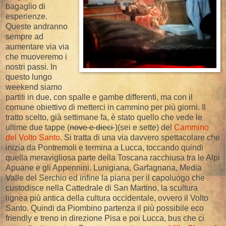
bagaglio di
esperienze.
Queste andranno
sempre ad
aumentare via via
che muoveremo i
nostri passi. In
questo lungo
weekend siamo
partiti in due, con spalle e gambe differenti, ma con il
comune obiettivo di metterci in cammino per più giorni. Il
tratto scelto, già settimane fa, è stato quello che vede le
ultime due tappe (
nove e dieci
)(sei e sette) del
Cammino
del Volto Santo
. Si tratta di una via davvero spettacolare che
inizia da Pontremoli e termina a Lucca, toccando quindi
quella meravigliosa parte della Toscana racchiusa tra le Alpi
Apuane e gli Appennini. Lunigiana, Garfagnana, Media
Valle del Serchio ed infine la piana per il capoluogo che
custodisce nella Cattedrale di San Martino, la scultura
lignea più antica della cultura occidentale, ovvero il Volto
Santo. Quindi da Piombino partenza il più possibile eco
friendly e treno in direzione Pisa e poi Lucca, bus che ci