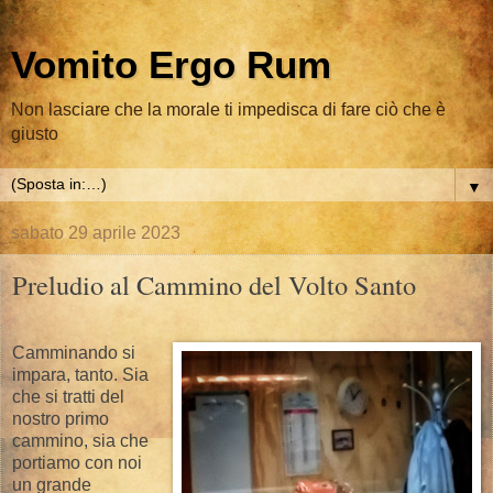
Vomito Ergo Rum
Non lasciare che la morale ti impedisca di fare ciò che è
giusto
▼
sabato 29 aprile 2023
Preludio al Cammino del Volto Santo
Camminando si
impara, tanto. Sia
che si tratti del
nostro primo
cammino, sia che
portiamo con noi
un grande