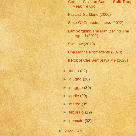
Comics City con Banana Split, Dougla
Meakin e Gio...
Fascisti Su Marte (2006)
State Of Consciousness (2022)
Lamborghini: The Man Behind The
Legend (2022)
Swallow (2019)
Una Donna Promettente (2020)
Il Robot Che Sembrava Me (2023)
►
luglio
(32)
►
giugno
(26)
►
maggio
(30)
►
aprile
(29)
►
marzo
(35)
►
febbraio
(29)
►
gennaio
(32)
►
2022
(375)