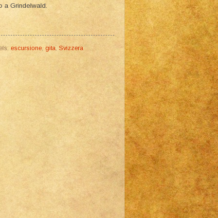
o a Grindelwald.
els:
escursione
,
gita
,
Svizzera