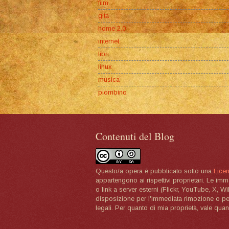
film
gita
home 2.0
internet
libri
linux
musica
piombino
Contenuti del Blog
Questo/a opera è pubblicato sotto una
Lice
appartengono ai rispettivi proprietari. Le im
o link a server esterni (Flickr, YouTube, X, W
disposizione per l'immediata rimozione o per 
legali. Per quanto di mia proprietà, vale quan