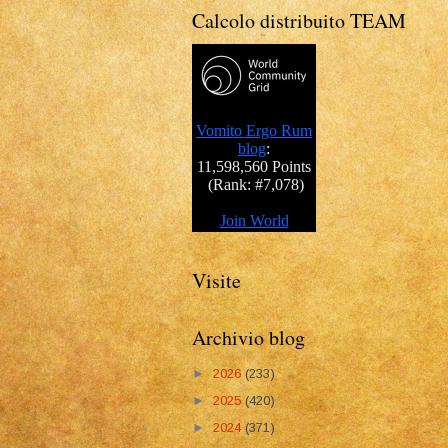
Calcolo distribuito TEAM
Visite
Archivio blog
►
2026
(233)
►
2025
(420)
►
2024
(371)