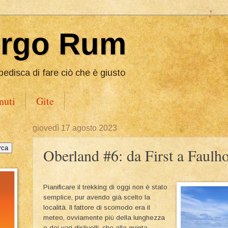
Ergo Rum
pedisca di fare ciò che è giusto
nuti
Gite
giovedì 17 agosto 2023
Oberland #6: da First a Faulh
Pianificare il trekking di oggi non è stato
semplice, pur avendo già scelto la
località. Il fattore di scomodo era il
meteo, ovviamente più della lunghezza
e dei vari dislivelli, che alla quinta