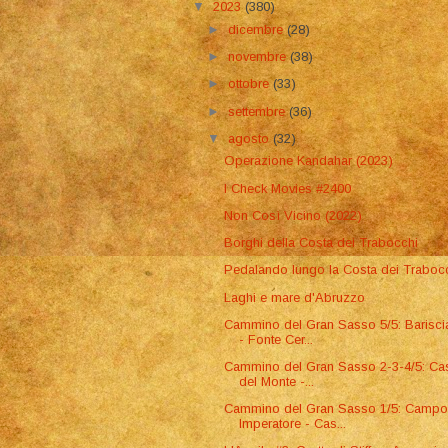
▼
2023
(380)
►
dicembre
(28)
►
novembre
(38)
►
ottobre
(33)
►
settembre
(36)
▼
agosto
(32)
Operazione Kandahar (2023)
I Check Movies #2400
Non Così Vicino (2022)
Borghi della Costa dei Trabocchi
Pedalando lungo la Costa dei Traboc
Laghi e mare d'Abruzzo
Cammino del Gran Sasso 5/5: Barisc
- Fonte Cer...
Cammino del Gran Sasso 2-3-4/5: Cas
del Monte -...
Cammino del Gran Sasso 1/5: Camp
Imperatore - Cas...