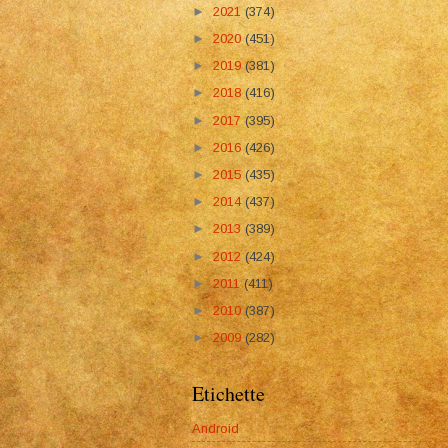
►
2021
(374)
►
2020
(451)
►
2019
(381)
►
2018
(416)
►
2017
(395)
►
2016
(426)
►
2015
(435)
►
2014
(437)
►
2013
(389)
►
2012
(424)
►
2011
(411)
►
2010
(387)
►
2009
(282)
Etichette
Android