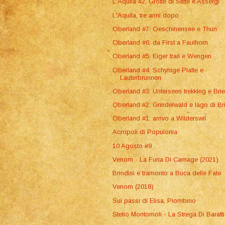
L'Aquila #2, Grotte di Stiffe e Assergi
L'Aquila, tre anni dopo
Oberland #7: Oeschinensee e Thun
Oberland #6: da First a Faulhorn
Oberland #5: Eiger trail e Wengen
Oberland #4: Schynige Platte e
Lauterbrunnen
Oberland #3: Unterseen trekking e Bri
Oberland #2: Grindelwald e lago di Br
Oberland #1: arrivo a Wilderswil
Acropoli di Populonia
10 Agosto #9
Venom - La Furia Di Carnage (2021)
Brindisi e tramonto a Buca delle Fate
Venom (2018)
Sui passi di Elisa, Piombino
Stelio Montomoli - La Strega Di Baratti