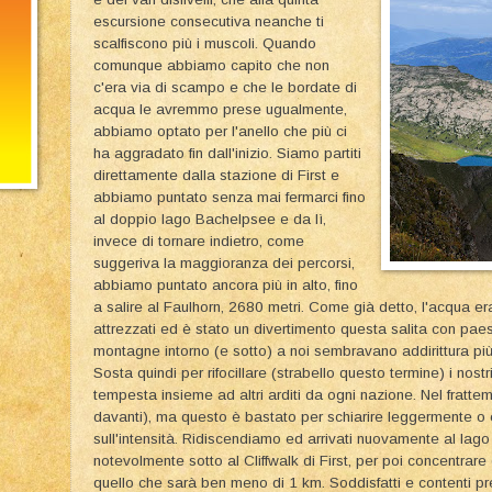
escursione consecutiva neanche ti
scalfiscono più i muscoli. Quando
comunque abbiamo capito che non
c'era via di scampo e che le bordate di
acqua le avremmo prese ugualmente,
abbiamo optato per l'anello che più ci
ha aggradato fin dall'inizio. Siamo partiti
direttamente dalla stazione di First e
abbiamo puntato senza mai fermarci fino
al doppio lago Bachelpsee e da lì,
invece di tornare indietro, come
suggeriva la maggioranza dei percorsi,
abbiamo puntato ancora più in alto, fino
a salire al Faulhorn, 2680 metri. Come già detto, l'acqua e
attrezzati ed è stato un divertimento questa salita con paesag
montagne intorno (e sotto) a noi sembravano addirittura più 
Sosta quindi per rifocillare (strabello questo termine) i nost
tempesta insieme ad altri arditi da ogni nazione. Nel fratt
davanti), ma questo è bastato per schiarire leggermente o
sull'intensità. Ridiscendiamo ed arrivati nuovamente al lago
notevolmente sotto al Cliffwalk di First, per poi concentrare gl
quello che sarà ben meno di 1 km. Soddisfatti e contenti pr