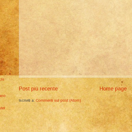
chi
Post più recente
Home page
iano
Iscriviti a:
Commenti sul post (Atom)
tel
o