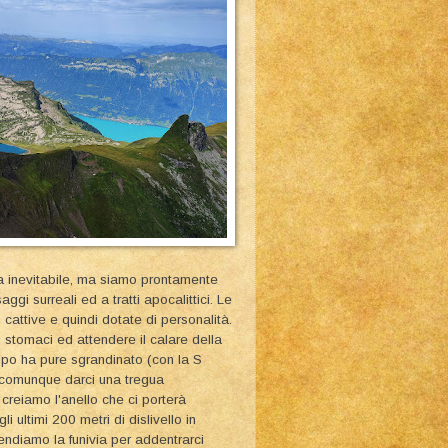
ra inevitabile, ma siamo prontamente
gi surreali ed a tratti apocalittici. Le
cattive e quindi dotate di personalità.
ri stomaci ed attendere il calare della
empo ha pure sgrandinato (con la S
 comunque darci una tregua
 creiamo l'anello che ci porterà
i ultimi 200 metri di dislivello in
endiamo la funivia per addentrarci