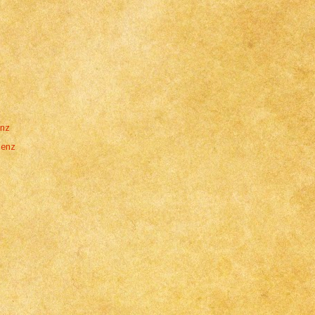
enz
ienz