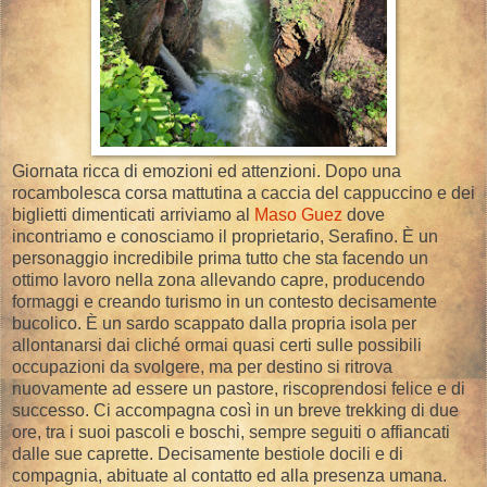
Giornata ricca di emozioni ed attenzioni. Dopo una
rocambolesca corsa mattutina a caccia del cappuccino e dei
biglietti dimenticati arriviamo al
Maso Guez
dove
incontriamo e conosciamo il proprietario, Serafino. È un
personaggio incredibile prima tutto che sta facendo un
ottimo lavoro nella zona allevando capre, producendo
formaggi e creando turismo in un contesto decisamente
bucolico. È un sardo scappato dalla propria isola per
allontanarsi dai cliché ormai quasi certi sulle possibili
occupazioni da svolgere, ma per destino si ritrova
nuovamente ad essere un pastore, riscoprendosi felice e di
successo. Ci accompagna così in un breve trekking di due
ore, tra i suoi pascoli e boschi, sempre seguiti o affiancati
dalle sue caprette. Decisamente bestiole docili e di
compagnia, abituate al contatto ed alla presenza umana.