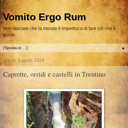
Vomito Ergo Rum
Non lasciare che la morale ti impedisca di fare ciò che è
giusto
▼
sabato 6 aprile 2024
Caprette, orridi e castelli in Trentino