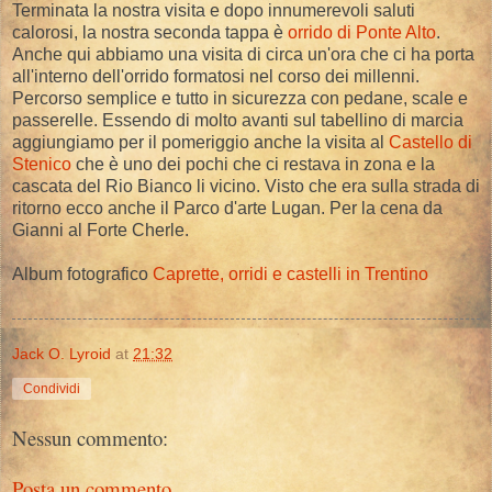
Terminata la nostra visita e dopo innumerevoli saluti
calorosi, la nostra seconda tappa è
orrido di Ponte Alto
.
Anche qui abbiamo una visita di circa un'ora che ci ha porta
all'interno dell'orrido formatosi nel corso dei millenni.
Percorso semplice e tutto in sicurezza con pedane, scale e
passerelle. Essendo di molto avanti sul tabellino di marcia
aggiungiamo per il pomeriggio anche la visita al
Castello di
Stenico
che è uno dei pochi che ci restava in zona e la
cascata del Rio Bianco li vicino. Visto che era sulla strada di
ritorno ecco anche il Parco d'arte Lugan. Per la cena da
Gianni al Forte Cherle.
Album fotografico
Caprette, orridi e castelli in Trentino
Jack O. Lyroid
at
21:32
Condividi
Nessun commento:
Posta un commento