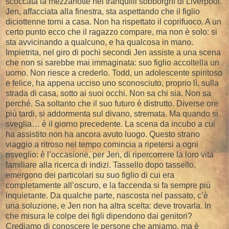
scoccata la mezzanotte nei tranquilli sobborghi di Liverpool.
Jen, affacciata alla finestra, sta aspettando che il figlio
diciottenne torni a casa. Non ha rispettato il coprifuoco. A un
certo punto ecco che il ragazzo compare, ma non è solo: si
sta avvicinando a qualcuno, e ha qualcosa in mano.
Impietrita, nel giro di pochi secondi Jen assiste a una scena
che non si sarebbe mai immaginata: suo figlio accoltella un
uomo. Non riesce a crederlo. Todd, un adolescente spiritoso
e felice, ha appena ucciso uno sconosciuto, proprio lì, sulla
strada di casa, sotto ai suoi occhi. Non sa chi sia. Non sa
perché. Sa soltanto che il suo futuro è distrutto. Diverse ore
più tardi, si addormenta sul divano, stremata. Ma quando si
sveglia… è il giorno precedente. La scena da incubo a cui
ha assistito non ha ancora avuto luogo. Questo strano
viaggio a ritroso nel tempo comincia a ripetersi a ogni
risveglio: è l’occasione, per Jen, di ripercorrere la loro vita
familiare alla ricerca di indizi. Tassello dopo tassello,
emergono dei particolari su suo figlio di cui era
completamente all’oscuro, e la faccenda si fa sempre più
inquietante. Da qualche parte, nascosta nel passato, c’è
una soluzione, e Jen non ha altra scelta: deve trovarla. In
che misura le colpe dei figli dipendono dai genitori?
Crediamo di conoscere le persone che amiamo, ma è