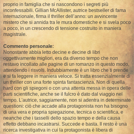
proprio in famiglia che si nascondono i segreti più
inconfessabili. Gillian McAllister, autrice bestseller di fama
internazionale, firma il thriller dell’anno: un avvincente
mistero che si annida tra le mura domestiche e si svela poco
a poco, in un crescendo di tensione costruito in maniera
magistrale.
Commento personale:
Nonostante abbia letto decine e decine di libri
oggettivamente migliori, era da diverso tempo che non
restavo incollato alle pagine di un romanzo in questo modo,
attendendo i risvolti. Indubbiamente è un libro che ti prende
e si fa leggere in maniera veloce. Si tratta essenzialmente di
un thriller con una forte spinta fantascienza. Non di quella
hard con gli spiegoni o con una attenta messa in opera delle
parti scientifiche, anche se il fulcro è dato dal viaggio nel
tempo. L'autrice, saggiamente, non si adentra in determinate
questioni: ciò che accade alla protagonista non ha bisogno
di una vera e propria spiegazione, tecnica o scientifica, e
neanche che i tasselli dello spazio tempo e della causa
effetto debbano incastrarsi. Succede e basta. Il resto è una
ricerca investigativa in cui la protagonista è libera di