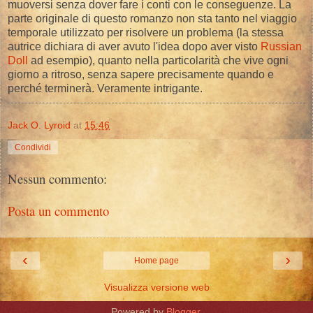
muoversi senza dover fare i conti con le conseguenze. La
parte originale di questo romanzo non sta tanto nel viaggio
temporale utilizzato per risolvere un problema (la stessa
autrice dichiara di aver avuto l'idea dopo aver visto
Russian
Doll
ad esempio), quanto nella particolarità che vive ogni
giorno a ritroso, senza sapere precisamente quando e
perché terminerà. Veramente intrigante.
Jack O. Lyroid
at
15:46
Condividi
Nessun commento:
Posta un commento
‹
›
Home page
Visualizza versione web
Powered by
Blogger
.