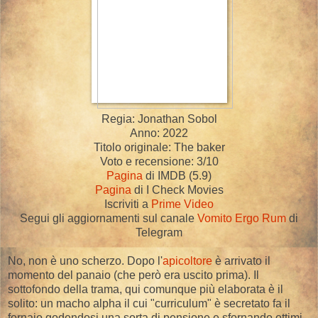
Regia: Jonathan Sobol
Anno: 2022
Titolo originale: The baker
Voto e recensione: 3/10
Pagina
di IMDB (5.9)
Pagina
di I Check Movies
Iscriviti a
Prime Video
Segui gli aggiornamenti sul canale
Vomito Ergo Rum
di
Telegram
No, non è uno scherzo. Dopo l'
apicoltore
è arrivato il
momento del panaio (che però era uscito prima). Il
sottofondo della trama, qui comunque più elaborata è il
solito: un macho alpha il cui "curriculum" è secretato fa il
fornaio godendosi una sorta di pensione e sfornando ottimi