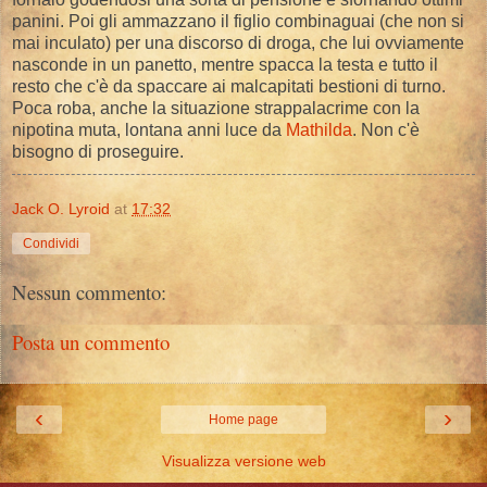
panini. Poi gli ammazzano il figlio combinaguai (che non si
mai inculato) per una discorso di droga, che lui ovviamente
nasconde in un panetto, mentre spacca la testa e tutto il
resto che c'è da spaccare ai malcapitati bestioni di turno.
Poca roba, anche la situazione strappalacrime con la
nipotina muta, lontana anni luce da
Mathilda
. Non c'è
bisogno di proseguire.
Jack O. Lyroid
at
17:32
Condividi
Nessun commento:
Posta un commento
‹
›
Home page
Visualizza versione web