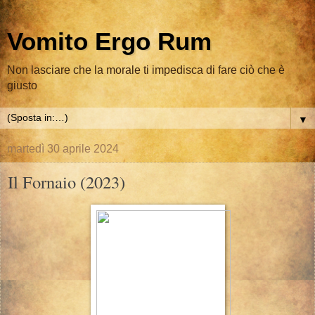
Vomito Ergo Rum
Non lasciare che la morale ti impedisca di fare ciò che è
giusto
▼
martedì 30 aprile 2024
Il Fornaio (2023)