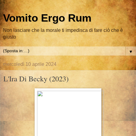
Vomito Ergo Rum
Non lasciare che la morale ti impedisca di fare ciò che è
giusto
▼
mercoledì 10 aprile 2024
L'Ira Di Becky (2023)