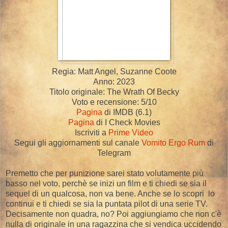
Regia: Matt Angel, Suzanne Coote
Anno: 2023
Titolo originale: The Wrath Of Becky
Voto e recensione: 5/10
Pagina
di IMDB (6.1)
Pagina
di I Check Movies
Iscriviti a
Prime Video
Segui gli aggiornamenti sul canale
Vomito Ergo Rum
di
Telegram
Premetto che per punizione sarei stato volutamente più
basso nel voto, perchè se inizi un film e ti chiedi se sia il
sequel di un qualcosa, non va bene. Anche se lo scopri lo
continui e ti chiedi se sia la puntata pilot di una serie TV.
Decisamente non quadra, no? Poi aggiungiamo che non c'è
nulla di originale in una ragazzina che si vendica uccidendo