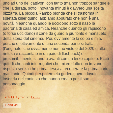
uno ad uno dei cattivoni con tanto (ma non troppo) sangue e
che la durata, sotto i novanta minuti è davvero una scelta
bizzarra. La piccola Rambo bionda che si trasforma in
spietata killer quindi abbiamo appurato che non è una
novità. Neanche quando le uccidono sotto il naso la
padrona di casa ed amica. Neanche quando gli rapiscono
(o forse uccidono) il cane da guardia più tonto e mansueto
della storia del cinema. Poi, ovviamente la colpa è mia,
perchè effettivamente di una seconda parte si tratta
(l'originale, che ovviamente non ho visto è del 2020 e alla
rinfusa è raccontato in un paio di flashback) e
presumibilmente si andrà avanti con un terzo capitolo. Ecco
quindi che tanti interrogativi che mi ero fatto non trovano
risposta senza che prima riesca a recuperare la prima parte
mancante. Quindi per potermela godere, avrei dovuto
inserirla nel contesto che hanno creato per il suo
personaggio.
Jack O. Lyroid
at
17:56
Condividi