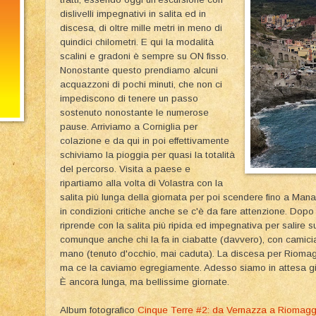
dislivelli impegnativi in salita ed in
discesa, di oltre mille metri in meno di
quindici chilometri. E qui la modalità
scalini e gradoni è sempre su ON fisso.
Nonostante questo prendiamo alcuni
acquazzoni di pochi minuti, che non ci
impediscono di tenere un passo
sostenuto nonostante le numerose
pause. Arriviamo a Corniglia per
colazione e da qui in poi effettivamente
schiviamo la pioggia per quasi la totalità
del percorso. Visita a paese e
ripartiamo alla volta di Volastra con la
salita più lunga della giornata per poi scendere fino a Mana
in condizioni critiche anche se c'è da fare attenzione. Dop
riprende con la salita più ripida ed impegnativa per salire 
comunque anche chi la fa in ciabatte (davvero), con camicia (
mano (tenuto d'occhio, mai caduta). La discesa per Riomagg
ma ce la caviamo egregiamente. Adesso siamo in attesa già
È ancora lunga, ma bellissime giornate.
Album fotografico
Cinque Terre #2: da Vernazza a Riomagg