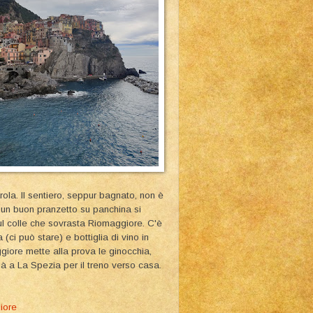
rola. Il sentiero, seppur bagnato, non è
o un buon pranzetto su panchina si
sul colle che sovrasta Riomaggiore. C'è
ci può stare) e bottiglia di vino in
iore mette alla prova le ginocchia,
 a La Spezia per il treno verso casa.
iore