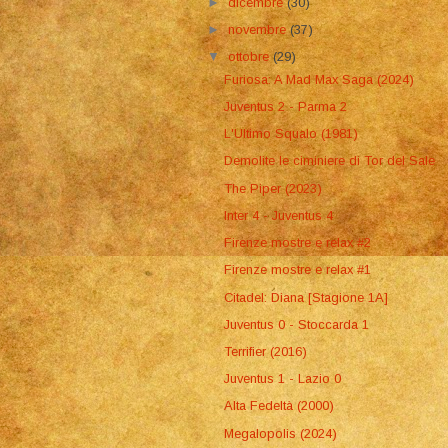
►
dicembre
(30)
►
novembre
(37)
▼
ottobre
(29)
Furiosa: A Mad Max Saga (2024)
Juventus 2 - Parma 2
L'Ultimo Squalo (1981)
Demolite le ciminiere di Tor del Sale
The Piper (2023)
Inter 4 - Juventus 4
Firenze mostre e relax #2
Firenze mostre e relax #1
Citadel: Diana [Stagione 1A]
Juventus 0 - Stoccarda 1
Terrifier (2016)
Juventus 1 - Lazio 0
Alta Fedeltà (2000)
Megalopolis (2024)