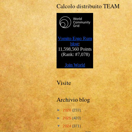
Calcolo distribuito TEAM
Visite
Archivio blog
►
2026
(233)
►
2025
(420)
▼
2024
(371)