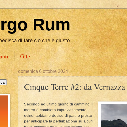
Ergo Rum
pedisca di fare ciò che è giusto
nuti
Gite
domenica 6 ottobre 2024
Cinque Terre #2: da Vernazza
Secondo ed ultimo giorno di cammino. Il
meteo è cambiato improvvisamente,
quindi abbiamo deciso di partire presto
per anticipare la perturbazione su alcuni
tratti, essendo oggi un'escursione con