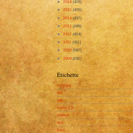
►
2016
(426)
►
2015
(435)
►
2014
(437)
►
2013
(389)
►
2012
(424)
►
2011
(411)
►
2010
(387)
►
2009
(282)
Etichette
Android
film
gita
home 2.0
internet
libri
linux