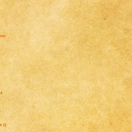
osso
za
e 1[