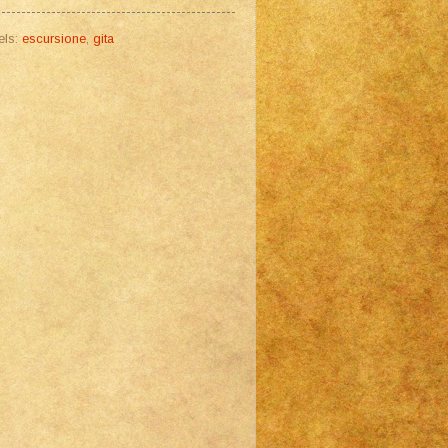
els:
escursione
,
gita