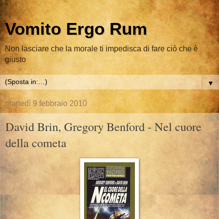
Vomito Ergo Rum
Non lasciare che la morale ti impedisca di fare ciò che è
giusto
▼
martedì 9 febbraio 2010
David Brin, Gregory Benford - Nel cuore
della cometa