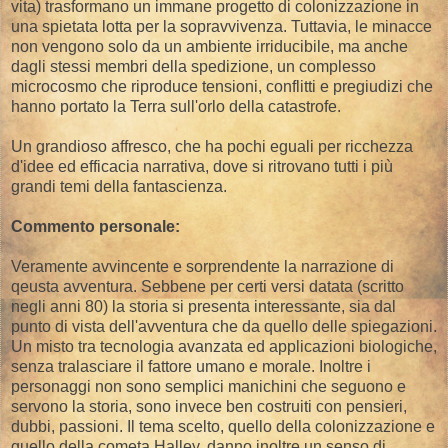
vita) trasformano un immane progetto di colonizzazione in
una spietata lotta per la sopravvivenza. Tuttavia, le minacce
non vengono solo da un ambiente irriducibile, ma anche
dagli stessi membri della spedizione, un complesso
microcosmo che riproduce tensioni, conflitti e pregiudizi che
hanno portato la Terra sull'orlo della catastrofe.
Un grandioso affresco, che ha pochi eguali per ricchezza
d'idee ed efficacia narrativa, dove si ritrovano tutti i più
grandi temi della fantascienza.
Commento personale:
Veramente avvincente e sorprendente la narrazione di
qeusta avventura. Sebbene per certi versi datata (scritto
negli anni 80) la storia si presenta interessante, sia dal
punto di vista dell'avventura che da quello delle spiegazioni.
Un misto tra tecnologia avanzata ed applicazioni biologiche,
senza tralasciare il fattore umano e morale. Inoltre i
personaggi non sono semplici manichini che seguono e
servono la storia, sono invece ben costruiti con pensieri,
dubbi, passioni. Il tema scelto, quello della colonizzazione e
quello della cometa Halley, danno inoltre un senso di