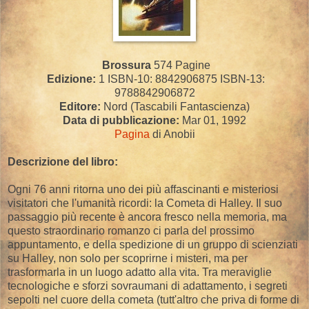
Brossura
574 Pagine
Edizione:
1 ISBN-10: 8842906875 ISBN-13:
9788842906872
Editore:
Nord (Tascabili Fantascienza)
Data di pubblicazione:
Mar 01, 1992
Pagina
di Anobii
Descrizione del libro:
Ogni 76 anni ritorna uno dei più affascinanti e misteriosi
visitatori che l'umanità ricordi: la Cometa di Halley. Il suo
passaggio più recente è ancora fresco nella memoria, ma
questo straordinario romanzo ci parla del prossimo
appuntamento, e della spedizione di un gruppo di scienziati
su Halley, non solo per scoprirne i misteri, ma per
trasformarla in un luogo adatto alla vita. Tra meraviglie
tecnologiche e sforzi sovraumani di adattamento, i segreti
sepolti nel cuore della cometa (tutt'altro che priva di forme di