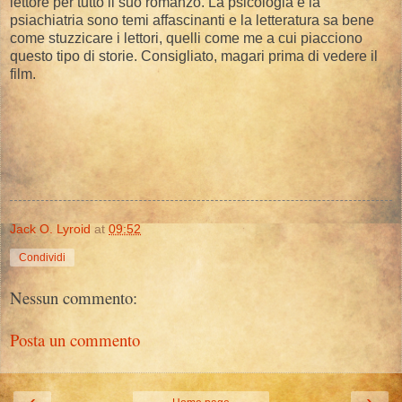
lettore per tutto il suo romanzo. La psicologia e la
psiachiatria sono temi affascinanti e la letteratura sa bene
come stuzzicare i lettori, quelli come me a cui piacciono
questo tipo di storie. Consigliato, magari prima di vedere il
film.
Jack O. Lyroid
at
09:52
Condividi
Nessun commento:
Posta un commento
‹
›