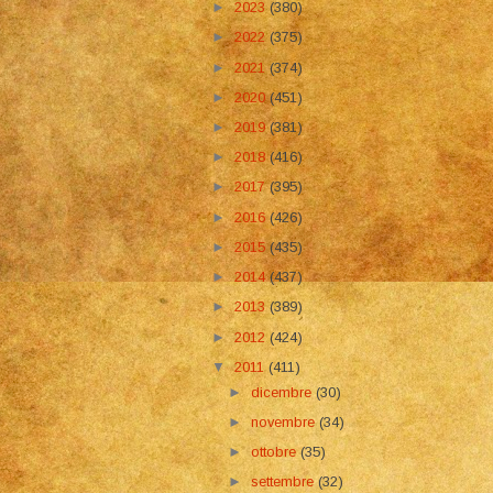
►
2023
(380)
►
2022
(375)
►
2021
(374)
►
2020
(451)
►
2019
(381)
►
2018
(416)
►
2017
(395)
►
2016
(426)
►
2015
(435)
►
2014
(437)
►
2013
(389)
►
2012
(424)
▼
2011
(411)
►
dicembre
(30)
►
novembre
(34)
►
ottobre
(35)
►
settembre
(32)