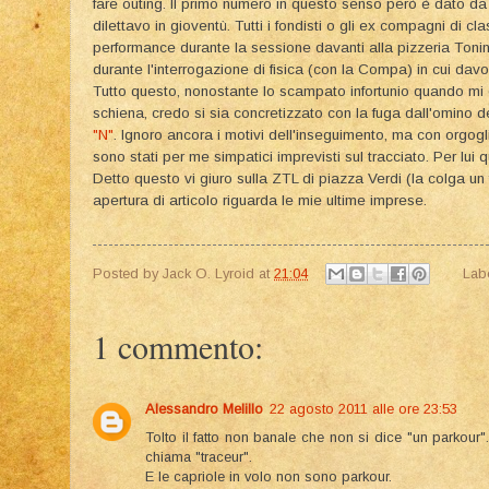
fare outing. Il primo numero in questo senso però è dato da 
dilettavo in gioventù. Tutti i fondisti o gli ex compagni di cl
performance durante la sessione davanti alla pizzeria Tonino
durante l'interrogazione di fisica (con la Compa) in cui dav
Tutto questo, nonostante lo scampato infortunio quando mi c
schiena, credo si sia concretizzato con la fuga dall'omino del
"N"
. Ignoro ancora i motivi dell'inseguimento, ma con orgogl
sono stati per me simpatici imprevisti sul tracciato. Per lui 
Detto questo vi giuro sulla ZTL di piazza Verdi (la colga un 
apertura di articolo riguarda le mie ultime imprese.
Posted by
Jack O. Lyroid
at
21:04
Lab
1 commento:
Alessandro Melillo
22 agosto 2011 alle ore 23:53
Tolto il fatto non banale che non si dice "un parkour". i
chiama "traceur".
E le capriole in volo non sono parkour.