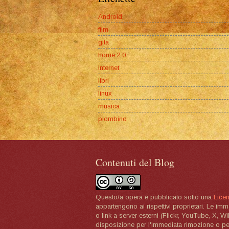
Android
film
gita
home 2.0
internet
libri
linux
musica
piombino
Contenuti del Blog
Questo/a opera è pubblicato sotto una
Lice
appartengono ai rispettivi proprietari. Le im
o link a server esterni (Flickr, YouTube, X, W
disposizione per l'immediata rimozione o per 