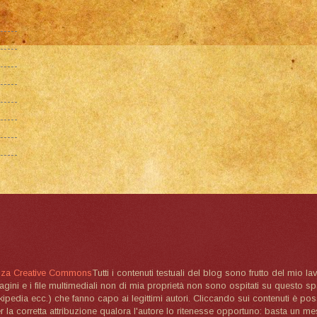
nza Creative Commons
Tutti i contenuti testuali del blog sono frutto del mio lav
magini e i file multimediali non di mia proprietà non sono ospitati su questo 
ikipedia ecc.) che fanno capo ai legittimi autori. Cliccando sui contenuti è poss
la corretta attribuzione qualora l'autore lo ritenesse opportuno: basta un me