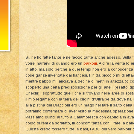
Sì, ne ho fatte tante e ne faccio tante anche adesso. Sulla f
vorrei narrarvi di quando ero un
parkour
. A dire la verità lo
in atto, ma solo perchè a quei tempi non ero a conoscenza d
cose ganze inventate dai francesi. Fin da piccolo mi dilettavo
mentre babbo mi lanciava a decine di metri in altezza (o c
scoperto una certa predisposizione per gli anelli (esatto, ti
Chechi) , soprattutto quelli che si trovano nelle aree di sost
il mio legame con la terra dei cugini d'Oltralpe da dove ha
alla pistina dei Diaccioni ero un mago nel fare il salto della r
potranno confermare di aver visto la medesima operazione a
Passiamo quindi al tuffo a Calamoresca con capriola in avanti
colpo di reni da sdraiato, in concomitanza con il fare la bandi
Queste credo fossero tutte le basi, l ABC del vero parkour