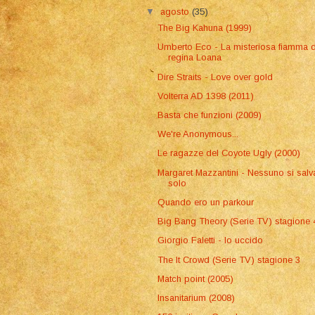
▼
agosto
(35)
The Big Kahuna (1999)
Umberto Eco - La misteriosa fiamma d
regina Loana
Dire Straits - Love over gold
Volterra AD 1398 (2011)
Basta che funzioni (2009)
We're Anonymous...
Le ragazze del Coyote Ugly (2000)
Margaret Mazzantini - Nessuno si salv
solo
Quando ero un parkour
Big Bang Theory (Serie TV) stagione 
Giorgio Faletti - Io uccido
The It Crowd (Serie TV) stagione 3
Match point (2005)
Insanitarium (2008)