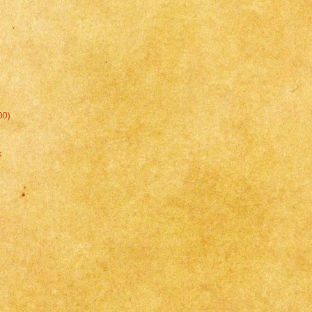
00)
k