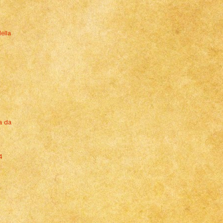
ella
a da
4