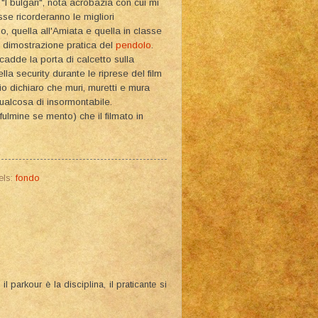
"I bulgari", nota acrobazia con cui mi
asse ricorderanno le migliori
, quella all'Amiata e quella in classe
o dimostrazione pratica del
pendolo
.
adde la porta di calcetto sulla
la security durante le riprese del film
io dichiaro che muri, muretti e mura
qualcosa di insormontabile.
fulmine se mento) che il filmato in
els:
fondo
l parkour è la disciplina, il praticante si