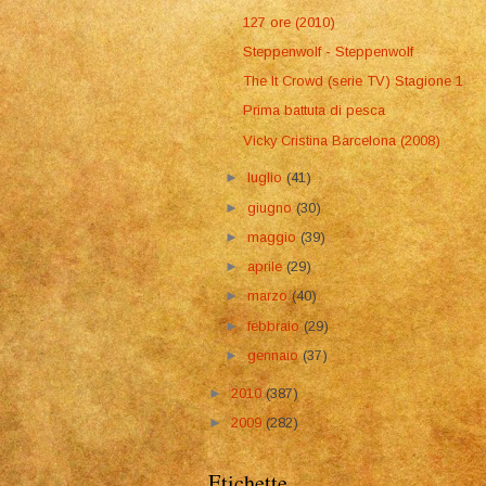
127 ore (2010)
Steppenwolf - Steppenwolf
The It Crowd (serie TV) Stagione 1
Prima battuta di pesca
Vicky Cristina Barcelona (2008)
►
luglio
(41)
►
giugno
(30)
►
maggio
(39)
►
aprile
(29)
►
marzo
(40)
►
febbraio
(29)
►
gennaio
(37)
►
2010
(387)
►
2009
(282)
Etichette