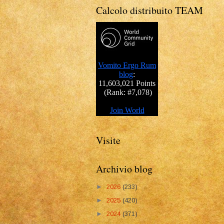
Calcolo distribuito TEAM
Visite
Archivio blog
►
2026
(233)
►
2025
(420)
►
2024
(371)