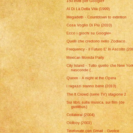
150 inviti per Google+
Al Di Là Della Vita (1999)
Megadeth - Countdown to extintion
Cosa Voglio Di Più (2010)
Ecco i giochi su Google+
Quelli che credono nello Zodiaco..
Frequency - Il Futuro E' In Ascolto (20
Mexican Movida Party
City Island - Tutto quello che New Yor
nasconde (...
Queen - A night at the Opera
I ragazzi stanno bene (2010)
The It Crowd (serie TV) stagione 2
Sui libri, sulla musica, sui film (de
gustibus)
Collateral (2004)
Oldboy (2003)
Telefonate con Gmail - Gvoice