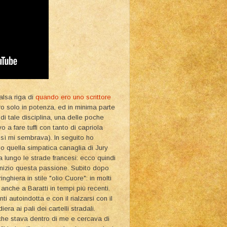
alsa riga di
quando ero uno scrittore
 ero solo in potenza, ed in minima parte
i tale disciplina, una delle poche
 a fare tuffi con tanto di capriola
osì mi sembrava). In seguito ho
po quella simpatica canaglia di Jury
a lungo le strade francesi: ecco quindi
 inizio questa passione. Subito dopo
inghiera in stile "olio Cuore": in molti
nche a Baratti in tempi più recenti.
 autoindotta e con il rialzarsi con il
era ai pali dei cartelli stradali.
 che stava dentro di me e cercava di