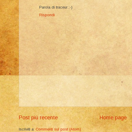
Parola di traceur ;-)
Rispondi
Post più recente
Home page
Iscriviti a:
Commenti sul post (Atom)