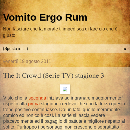
Vomito Ergo Rum
Non lasciare che la morale ti impedisca di fare ciò che è
giusto
▼
venerdì 19 agosto 2011
The It Crowd (Serie TV) stagione 3
Visto che la
seconda
iniziava ad ingranare maggiormente
rispetto alla
prima
stagione credevo che con la terza questo
trend positivo continuasse. Da un lato, quello meramente
comico ed ironico è così. La serie si lascia vedere
piacevolmente ed il bagaglio di battute è migliore rispetto al
solito. Purtroppo i personaggi non crescono e soprattutto