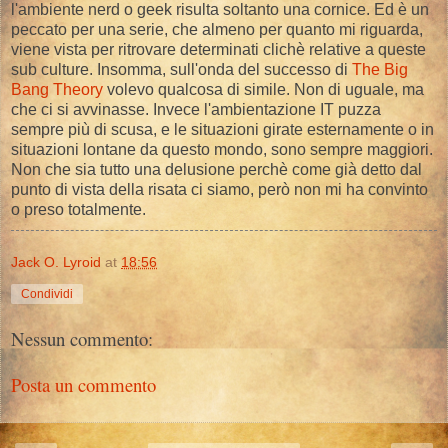
l'ambiente nerd o geek risulta soltanto una cornice. Ed è un
peccato per una serie, che almeno per quanto mi riguarda,
viene vista per ritrovare determinati clichè relative a queste
sub culture. Insomma, sull'onda del successo di
The Big
Bang Theory
volevo qualcosa di simile. Non di uguale, ma
che ci si avvinasse. Invece l'ambientazione IT puzza
sempre più di scusa, e le situazioni girate esternamente o in
situazioni lontane da questo mondo, sono sempre maggiori.
Non che sia tutto una delusione perchè come già detto dal
punto di vista della risata ci siamo, però non mi ha convinto
o preso totalmente.
Jack O. Lyroid
at
18:56
Condividi
Nessun commento:
Posta un commento