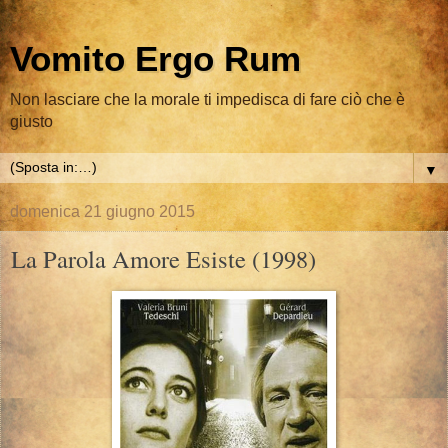
Vomito Ergo Rum
Non lasciare che la morale ti impedisca di fare ciò che è
giusto
▼
domenica 21 giugno 2015
La Parola Amore Esiste (1998)