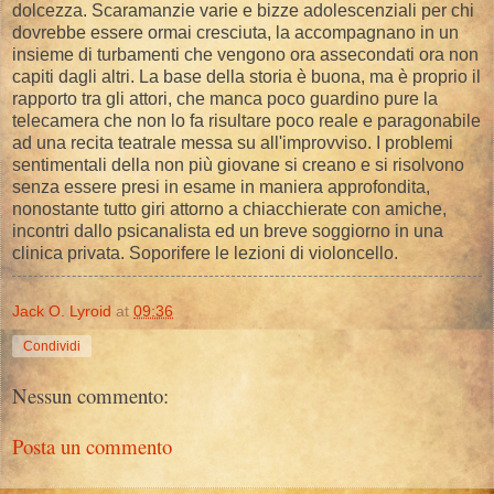
dolcezza. Scaramanzie varie e bizze adolescenziali per chi
dovrebbe essere ormai cresciuta, la accompagnano in un
insieme di turbamenti che vengono ora assecondati ora non
capiti dagli altri. La base della storia è buona, ma è proprio il
rapporto tra gli attori, che manca poco guardino pure la
telecamera che non lo fa risultare poco reale e paragonabile
ad una recita teatrale messa su all'improvviso. I problemi
sentimentali della non più giovane si creano e si risolvono
senza essere presi in esame in maniera approfondita,
nonostante tutto giri attorno a chiacchierate con amiche,
incontri dallo psicanalista ed un breve soggiorno in una
clinica privata. Soporifere le lezioni di violoncello.
Jack O. Lyroid
at
09:36
Condividi
Nessun commento:
Posta un commento