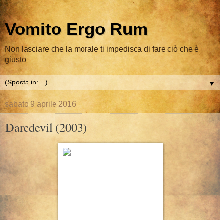
Vomito Ergo Rum
Non lasciare che la morale ti impedisca di fare ciò che è
giusto
▼
sabato 9 aprile 2016
Daredevil (2003)