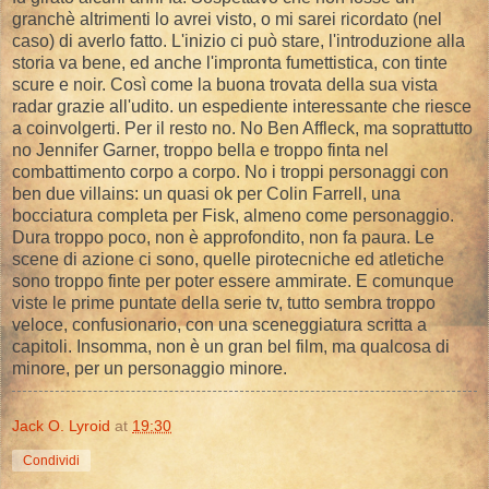
granchè altrimenti lo avrei visto, o mi sarei ricordato (nel
caso) di averlo fatto. L'inizio ci può stare, l'introduzione alla
storia va bene, ed anche l'impronta fumettistica, con tinte
scure e noir. Così come la buona trovata della sua vista
radar grazie all'udito. un espediente interessante che riesce
a coinvolgerti. Per il resto no. No Ben Affleck, ma soprattutto
no Jennifer Garner, troppo bella e troppo finta nel
combattimento corpo a corpo. No i troppi personaggi con
ben due villains: un quasi ok per Colin Farrell, una
bocciatura completa per Fisk, almeno come personaggio.
Dura troppo poco, non è approfondito, non fa paura. Le
scene di azione ci sono, quelle pirotecniche ed atletiche
sono troppo finte per poter essere ammirate. E comunque
viste le prime puntate della serie tv, tutto sembra troppo
veloce, confusionario, con una sceneggiatura scritta a
capitoli. Insomma, non è un gran bel film, ma qualcosa di
minore, per un personaggio minore.
Jack O. Lyroid
at
19:30
Condividi