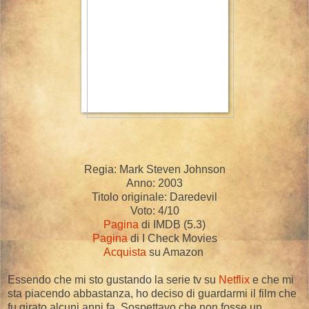
Regia: Mark Steven Johnson
Anno: 2003
Titolo originale: Daredevil
Voto: 4/10
Pagina
di IMDB (5.3)
Pagina
di I Check Movies
Acquista
su Amazon
Essendo che mi sto gustando la serie tv su
Netflix
e che mi
sta piacendo abbastanza, ho deciso di guardarmi il film che
fu girato alcuni anni fa. Sospettavo che non fosse un