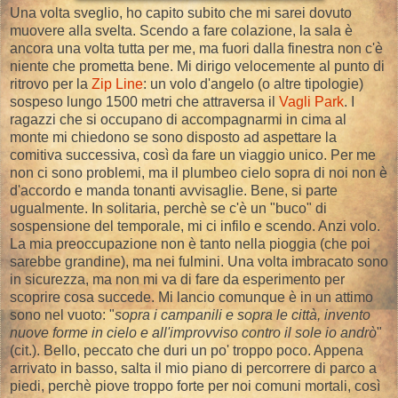
Una volta sveglio, ho capito subito che mi sarei dovuto
muovere alla svelta. Scendo a fare colazione, la sala è
ancora una volta tutta per me, ma fuori dalla finestra non c'è
niente che prometta bene. Mi dirigo velocemente al punto di
ritrovo per la
Zip Line
: un volo d'angelo (o altre tipologie)
sospeso lungo 1500 metri che attraversa il
Vagli Park
. I
ragazzi che si occupano di accompagnarmi in cima al
monte mi chiedono se sono disposto ad aspettare la
comitiva successiva, così da fare un viaggio unico. Per me
non ci sono problemi, ma il plumbeo cielo sopra di noi non è
d'accordo e manda tonanti avvisaglie. Bene, si parte
ugualmente. In solitaria, perchè se c'è un "buco" di
sospensione del temporale, mi ci infilo e scendo. Anzi volo.
La mia preoccupazione non è tanto nella pioggia (che poi
sarebbe grandine), ma nei fulmini. Una volta imbracato sono
in sicurezza, ma non mi va di fare da esperimento per
scoprire cosa succede. Mi lancio comunque è in un attimo
sono nel vuoto: "
sopra i campanili e sopra le città, invento
nuove forme in cielo e all'improvviso contro il sole io andrò
"
(cit.). Bello, peccato che duri un po' troppo poco. Appena
arrivato in basso, salta il mio piano di percorrere di parco a
piedi, perchè piove troppo forte per noi comuni mortali, così