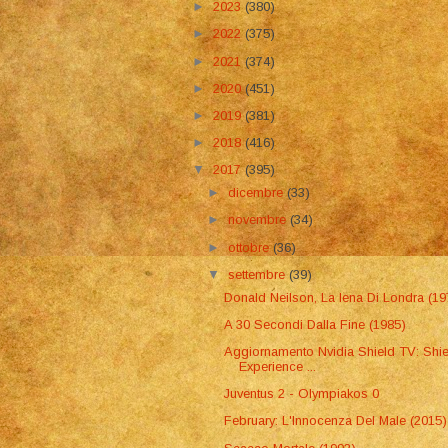
►
2023
(380)
►
2022
(375)
►
2021
(374)
►
2020
(451)
►
2019
(381)
►
2018
(416)
▼
2017
(395)
►
dicembre
(33)
►
novembre
(34)
►
ottobre
(36)
▼
settembre
(39)
Donald Neilson, La Iena Di Londra (19
A 30 Secondi Dalla Fine (1985)
Aggiornamento Nvidia Shield TV: Shie
Experience ...
Juventus 2 - Olympiakos 0
February: L'Innocenza Del Male (2015)