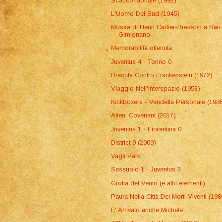
Scacco Mortale (1992)
L'Uomo Del Sud (1945)
Mostra di Henri Cartier-Bresson a San
Gimignano
Memorabilità ottenuta
Juventus 4 - Torino 0
Dracula Contro Frankenstein (1972)
Viaggio Nell'Interspazio (1953)
Kickboxers - Vendetta Personale (198
Alien: Covenant (2017)
Juventus 1 - Fiorentina 0
District 9 (2009)
Vagli Park
Sassuolo 1 - Juventus 3
Grotta del Vento (e altri elementi)
Paura Nella Città Dei Morti Viventi (198
E' Arrivato anche Michele