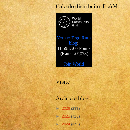
Calcolo distribuito TEAM
Visite
Archivio blog
►
2026
(233)
►
2025
(420)
►
2024
(371)