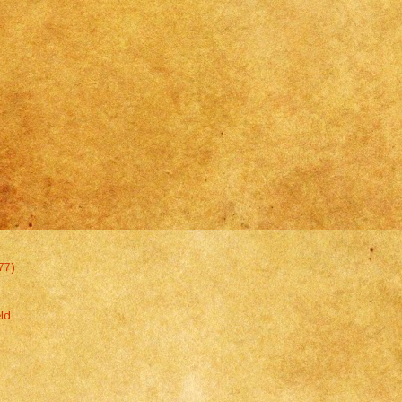
77)
ld