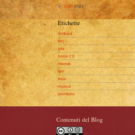
►
2009
(282)
Etichette
Android
film
gita
home 2.0
internet
libri
linux
musica
piombino
Contenuti del Blog