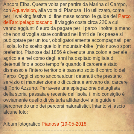
Ancora Elba. Questa volta per partire da Marina di Campo,
con
Aquavision,
alla volta di Pianosa. Ho utilizzato, come
per il walking festival di fine mese scorso le guide del
Parco
dell'arcipelago toscano
. Il viaggio costa circa 22€ a cui
vanno aggiunti 6 euro da pagare per il parco Inoltre, a meno
che non si voglia stare confinati nei limiti dell'ex paese si
può optare per un tour, obbligatoriamente accompagnati, per
l'isola. Io ho scelto quello in mountain-bike (mio nuovo sport
preferito). Pianosa dal 1856 è divenuta una colonia penale
agricola e nel corso degli anni ha ospitato migliaia di
detenuti fino a poco tempo fa quando il carcere è stato
dismesso e l'intero territorio è passato sotto il controllo del
Parco Oggi ci sono ancora alcuni detenuti che prestano
servizio di manutenzione o di cucina e arrivano dal carcere
di Porto Azzurro. Per avere una spiegazione dettagliata
della storia passata e recente dell'isola il mio consiglio è
ovviamente quello di visitarla affidandovi alle guide e
percorrendo uno dei percorsi naturalistici. Intanto vi lascio
alcune foto:
Album fotografico
Pianosa (19-05-2018