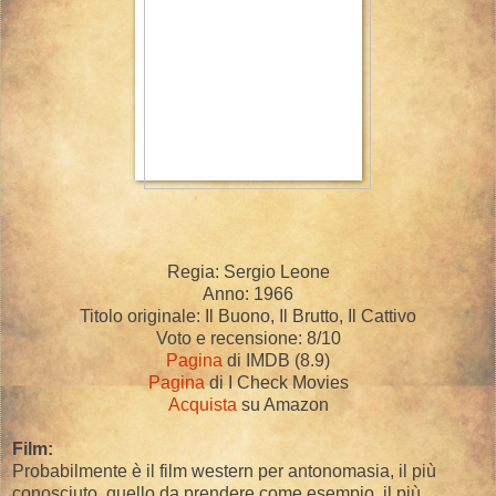
Regia: Sergio Leone
Anno: 1966
Titolo originale: Il Buono, Il Brutto, Il Cattivo
Voto e recensione: 8/10
Pagina
di IMDB (8.9)
Pagina
di I Check Movies
Acquista
su Amazon
Film:
Probabilmente è il film western per antonomasia, il più
conosciuto, quello da prendere come esempio, il più