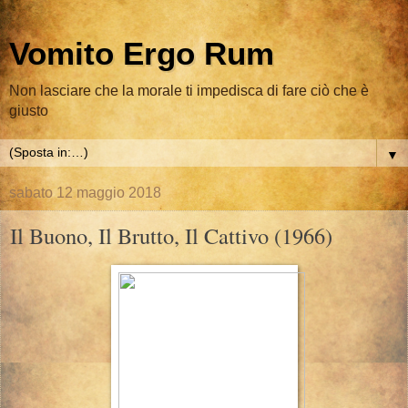
Vomito Ergo Rum
Non lasciare che la morale ti impedisca di fare ciò che è
giusto
▼
sabato 12 maggio 2018
Il Buono, Il Brutto, Il Cattivo (1966)