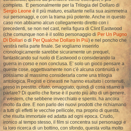
completo. E personalmente per la Trilogia del Dollaro di
Sergio Leone
è il più maturo, esaltante nella sua asimmetria
sui personaggi, e con la trama più potente. Anche in questo
caso non abbiamo alcun collegamento diretto con i
precedenti, se non nel cast, nella figura di Clint Eastwood
(che comunque non è il solito personaggio di
Per Un Pugno
Di Dollari
o di
Per Qualche Dollaro In Più
) e nel poncho che
vestirà nella parte finale. Se vogliamo inserirlo
cronologicamente sarebbe sicuramente un prequel,
fantasticando sul ruolo di Eastwood o considerando la
guerra in corso e non conclusa. E' solo un gioco pensare a
queste cose, oggettivamente non c'è alcuna continuità e
possiamo al massimo considerarla come una trilogia
antologica. Registi e cineasti ne hanno esaltato i contenuti,
preso in prestito, citato, omaggiato, quindi di cosa stiamo a
parlare? Di quello che forse è il punto più alto di un genere,
il western, che sebbene invecchiato e spento, ha ancora
molto da dire. E non parlo dei nuovi prodotti che richiamano
a tutti gli effetti le vecchie pellicole, ma proprio di questa,
che risulta immortale ed adatta ad ogni epoca. Crudo,
ironico al tempo stesso, il film si concentra sui personaggi e
la loro ricerca di un bottino, con sfondo, questa volta molto