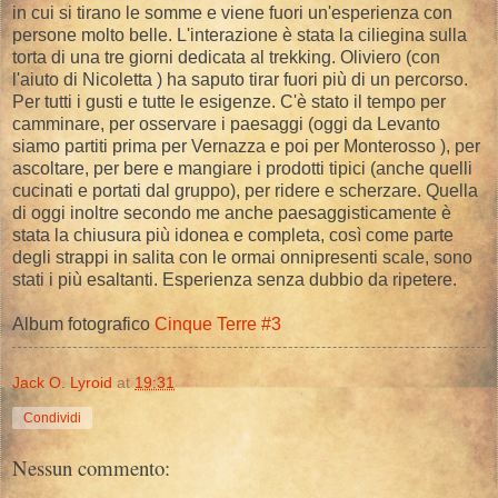
in cui si tirano le somme e viene fuori un'esperienza con
persone molto belle. L'interazione è stata la ciliegina sulla
torta di una tre giorni dedicata al trekking. Oliviero (con
l'aiuto di Nicoletta ) ha saputo tirar fuori più di un percorso.
Per tutti i gusti e tutte le esigenze. C'è stato il tempo per
camminare, per osservare i paesaggi (oggi da Levanto
siamo partiti prima per Vernazza e poi per Monterosso ), per
ascoltare, per bere e mangiare i prodotti tipici (anche quelli
cucinati e portati dal gruppo), per ridere e scherzare. Quella
di oggi inoltre secondo me anche paesaggisticamente è
stata la chiusura più idonea e completa, così come parte
degli strappi in salita con le ormai onnipresenti scale, sono
stati i più esaltanti. Esperienza senza dubbio da ripetere.
Album fotografico
Cinque Terre #3
Jack O. Lyroid
at
19:31
Condividi
Nessun commento: