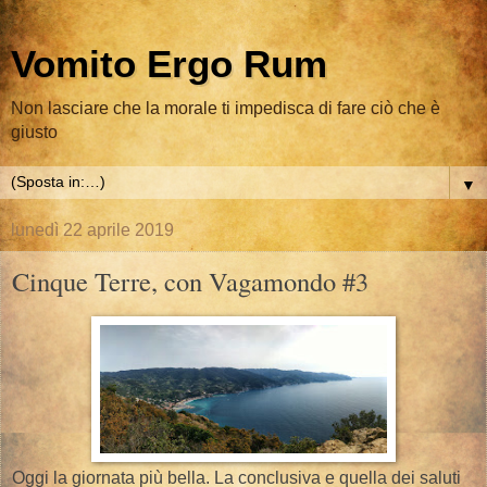
Vomito Ergo Rum
Non lasciare che la morale ti impedisca di fare ciò che è
giusto
▼
lunedì 22 aprile 2019
Cinque Terre, con Vagamondo #3
Oggi la giornata più bella. La conclusiva e quella dei saluti