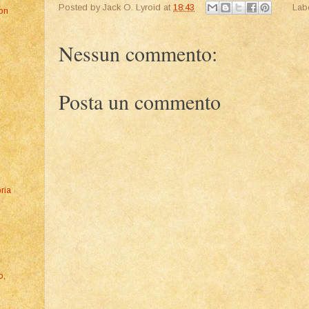
Posted by
Jack O. Lyroid
at
18:43
Lab
on
Nessun commento:
Posta un commento
ria
o,