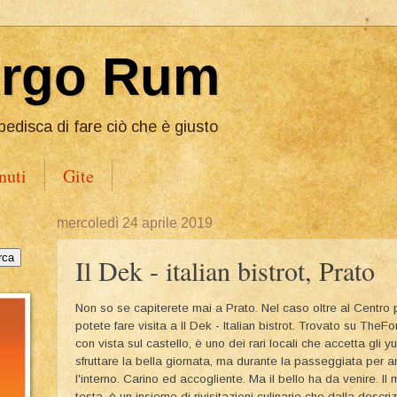
Ergo Rum
pedisca di fare ciò che è giusto
nuti
Gite
mercoledì 24 aprile 2019
Il Dek - italian bistrot, Prato
Non so se capiterete mai a Prato. Nel caso oltre al Centro
potete fare visita a Il Dek - Italian bistrot. Trovato su TheFo
con vista sul castello, è uno dei rari locali che accetta gli 
sfruttare la bella giornata, ma durante la passeggiata per 
l'interno. Carino ed accogliente. Ma il bello ha da venire. I
testa, è un insieme di rivisitazioni culinarie che dalla descr