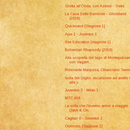
Grotta all'Onda, con Azimut - Treks
La Casa Delle Bambole - Ghostland
(2018)
Quicksand [Stagione 1]
Ajax 1 - Juventus 1
Sex Education [stagione 1]
Bohemian Rhapsody (2018)
Alla scoperta del lago di Montepulcia
con Vagam...
Ristorante Mariposa, Chianciano Term
Isola del Giglio, escursione ad anello 
alla v...
Juventus 2 - Milan 1
MTC #28
La volta che l'inverno arrivò a maggio
(Jack & Cin...
Cagliari 0 - Juventus 2
Osmosis [Stagione 1]