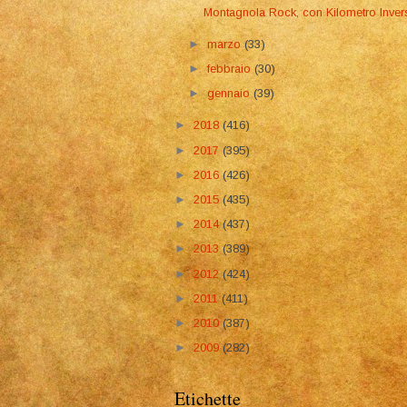
Montagnola Rock, con Kilometro Inver
►
marzo
(33)
►
febbraio
(30)
►
gennaio
(39)
►
2018
(416)
►
2017
(395)
►
2016
(426)
►
2015
(435)
►
2014
(437)
►
2013
(389)
►
2012
(424)
►
2011
(411)
►
2010
(387)
►
2009
(282)
Etichette