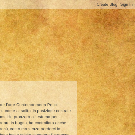
 per l'arte Contemporanea Pecci,
rk, come al solito, in posizione centrale
yums. Ho pranzato all'esterno per
andare in bagno, ho controllato anche
l menù, vasto ma senza perderci la
izione fanno subito intendere l'interesse