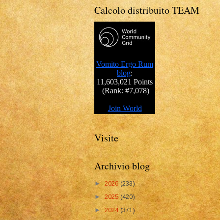
Calcolo distribuito TEAM
Visite
Archivio blog
►
2026
(233)
►
2025
(420)
►
2024
(371)