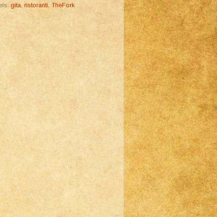
els:
gita
,
ristoranti
,
TheFork