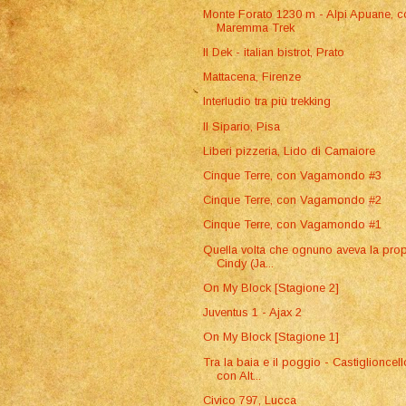
Monte Forato 1230 m - Alpi Apuane, c
Maremma Trek
Il Dek - italian bistrot, Prato
Mattacena, Firenze
Interludio tra più trekking
Il Sipario, Pisa
Liberi pizzeria, Lido di Camaiore
Cinque Terre, con Vagamondo #3
Cinque Terre, con Vagamondo #2
Cinque Terre, con Vagamondo #1
Quella volta che ognuno aveva la prop
Cindy (Ja...
On My Block [Stagione 2]
Juventus 1 - Ajax 2
On My Block [Stagione 1]
Tra la baia e il poggio - Castiglioncell
con Alt...
Civico 797, Lucca