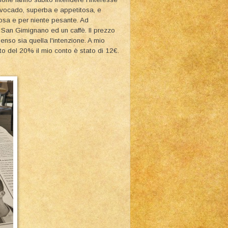
i avocado, superba e appetitosa, e
iosa e per niente pesante. Ad
 San Gimignano ed un caffè. Il prezzo
nso sia quella l'intenzione. A mio
to del 20% il mio conto è stato di 12€.