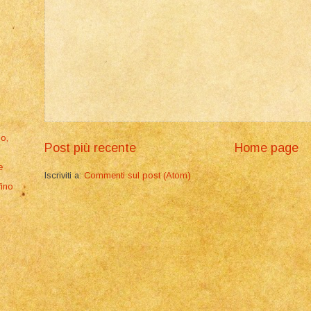
no,
Post più recente
Home page
e
Iscriviti a:
Commenti sul post (Atom)
fino