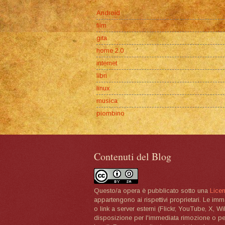
Android
film
gita
home 2.0
internet
libri
linux
musica
piombino
Contenuti del Blog
Questo/a opera è pubblicato sotto una
Lice
appartengono ai rispettivi proprietari. Le im
o link a server esterni (Flickr, YouTube, X, W
disposizione per l'immediata rimozione o per 