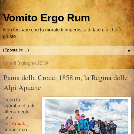
Vomito Ergo Rum
Non lasciare che la morale ti impedisca di fare ciò che è
giusto
▼
lunedì 3 giugno 2019
Pania della Croce, 1858 m, la Regina delle
Alpi Apuane
Dopo la
sgambatella di
allenamento
fatta
sull'Amiata
,
rinunciamo