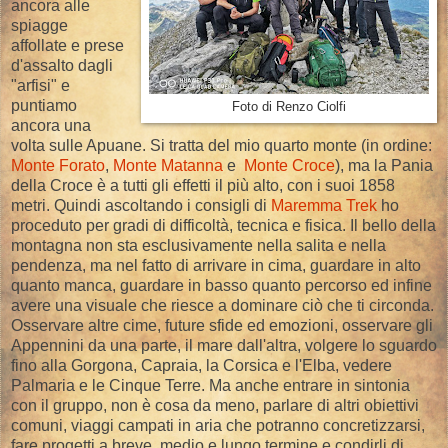
ancora alle
spiagge
affollate e prese
d'assalto dagli
"arfisi" e
puntiamo
Foto di Renzo Ciolfi
ancora una
volta sulle Apuane. Si tratta del mio quarto monte (in ordine:
Monte Forato
,
Monte Matanna
e
Monte Croce
), ma la Pania
della Croce è a tutti gli effetti il più alto, con i suoi 1858
metri. Quindi ascoltando i consigli di
Maremma Trek
ho
proceduto per gradi di difficoltà, tecnica e fisica. Il bello della
montagna non sta esclusivamente nella salita e nella
pendenza, ma nel fatto di arrivare in cima, guardare in alto
quanto manca, guardare in basso quanto percorso ed infine
avere una visuale che riesce a dominare ciò che ti circonda.
Osservare altre cime, future sfide ed emozioni, osservare gli
Appennini da una parte, il mare dall'altra, volgere lo sguardo
fino alla Gorgona, Capraia, la Corsica e l'Elba, vedere
Palmaria e le Cinque Terre. Ma anche entrare in sintonia
con il gruppo, non è cosa da meno, parlare di altri obiettivi
comuni, viaggi campati in aria che potranno concretizzarsi,
fare progetti a breve, medio e lungo termine e condirli di