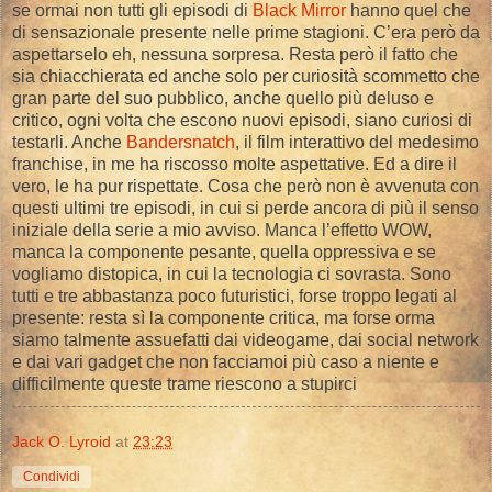
se ormai non tutti gli episodi di
Black Mirror
hanno quel che
di sensazionale presente nelle prime stagioni. C’era però da
aspettarselo eh, nessuna sorpresa. Resta però il fatto che
sia chiacchierata ed anche solo per curiosità scommetto che
gran parte del suo pubblico, anche quello più deluso e
critico, ogni volta che escono nuovi episodi, siano curiosi di
testarli. Anche
Bandersnatch
, il film interattivo del medesimo
franchise, in me ha riscosso molte aspettative. Ed a dire il
vero, le ha pur rispettate. Cosa che però non è avvenuta con
questi ultimi tre episodi, in cui si perde ancora di più il senso
iniziale della serie a mio avviso. Manca l’effetto WOW,
manca la componente pesante, quella oppressiva e se
vogliamo distopica, in cui la tecnologia ci sovrasta. Sono
tutti e tre abbastanza poco futuristici, forse troppo legati al
presente: resta sì la componente critica, ma forse orma
siamo talmente assuefatti dai videogame, dai social network
e dai vari gadget che non facciamoi più caso a niente e
difficilmente queste trame riescono a stupirci
Jack O. Lyroid
at
23:23
Condividi