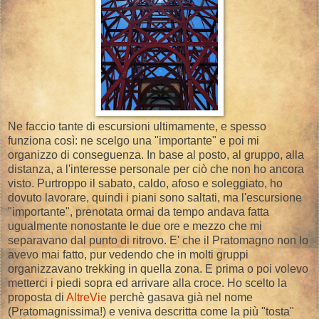
Ne faccio tante di escursioni ultimamente, e spesso
funziona così: ne scelgo una "importante" e poi mi
organizzo di conseguenza. In base al posto, al gruppo, alla
distanza, a l'interesse personale per ciò che non ho ancora
visto. Purtroppo il sabato, caldo, afoso e soleggiato, ho
dovuto lavorare, quindi i piani sono saltati, ma l'escursione
"importante", prenotata ormai da tempo andava fatta
ugualmente nonostante le due ore e mezzo che mi
separavano dal punto di ritrovo. E' che il Pratomagno non lo
avevo mai fatto, pur vedendo che in molti gruppi
organizzavano trekking in quella zona. E prima o poi volevo
metterci i piedi sopra ed arrivare alla croce. Ho scelto la
proposta di
AltreVie
perchè gasava già nel nome
(Pratomagnissima!) e veniva descritta come la più "tosta"