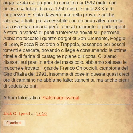
organizzata dal gruppo. In cima fino ai 1592 metri, con
un'ascesa totale di circa 1250 metri, e circa 23 Km di
lunghezza. E' stata davvero una bella prova, e anche
faticosa a tratti, pur accessibile con un buon allenamento.
La cosa straordinaria però, oltre al manipolo di partecipanti,
è stata la varietà di punti d'interesse trovati sul percorso.
Abbiamo toccato i quattro borghi di San Clemente, Poggio
di Loro, Rocca Ricciarda e Trappola, passando per boschi,
torrenti e cascate, trovando ciliege e consumando le ottime
frittelle di farina di castagne ripiene di ricotta. Ci siamo
rilassati sui prati in erba del massiccio, abbiamo salutato le
mucche e trovato il grande Franco Chioccioli, campione del
Giro d'Italia del 1991. Insomma di cose in queste quasi dieci
ore di cammino ne abbiamo fatte: stanchi sì, ma anche pieni
di soddisfazioni.
Album fotografico
Pratomagnissima!
Jack O. Lyroid
at
17:10
Condividi