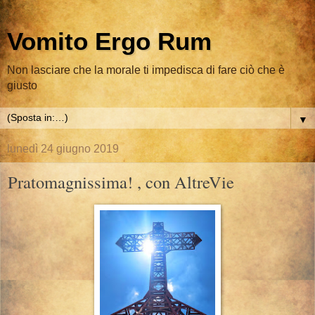
Vomito Ergo Rum
Non lasciare che la morale ti impedisca di fare ciò che è
giusto
▼
lunedì 24 giugno 2019
Pratomagnissima! , con AltreVie