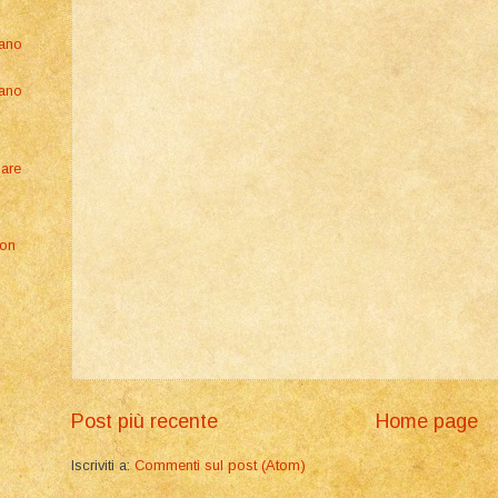
iano
iano
nare
lon
Post più recente
Home page
Iscriviti a:
Commenti sul post (Atom)