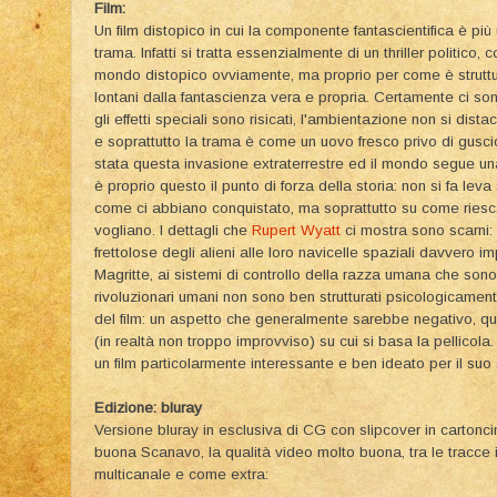
Film:
Un film distopico in cui la componente fantascientifica è pi
trama. Infatti si tratta essenzialmente di un thriller politico,
mondo distopico ovviamente, ma proprio per come è struttu
lontani dalla fantascienza vera e propria. Certamente ci son
gli effetti speciali sono risicati, l'ambientazione non si dis
e soprattutto la trama è come un uovo fresco privo di gusc
stata questa invasione extraterrestre ed il mondo segue una 
è proprio questo il punto di forza della storia: non si fa le
come ci abbiano conquistato, ma soprattutto su come riesca
vogliano. I dettagli che
Rupert Wyatt
ci mostra sono scarni:
frettolose degli alieni alle loro navicelle spaziali davvero
Magritte, ai sistemi di controllo della razza umana che sono 
rivoluzionari umani non sono ben strutturati psicologicamen
del film: un aspetto che generalmente sarebbe negativo, qui
(in realtà non troppo improvviso) su cui si basa la pellicola
un film particolarmente interessante e ben ideato per il suo
Edizione: bluray
Versione bluray in esclusiva di CG con slipcover in cartonci
buona Scanavo, la qualità video molto buona, tra le tracc
multicanale e come extra: