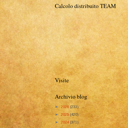
Calcolo distribuito TEAM
Visite
Archivio blog
►
2026
(233)
►
2025
(420)
►
2024
(371)