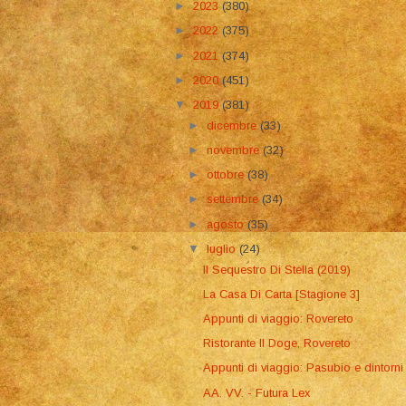
►
2023
(380)
►
2022
(375)
►
2021
(374)
►
2020
(451)
▼
2019
(381)
►
dicembre
(33)
►
novembre
(32)
►
ottobre
(38)
►
settembre
(34)
►
agosto
(35)
▼
luglio
(24)
Il Sequestro Di Stella (2019)
La Casa Di Carta [Stagione 3]
Appunti di viaggio: Rovereto
Ristorante Il Doge, Rovereto
Appunti di viaggio: Pasubio e dintorni
AA. VV. - Futura Lex