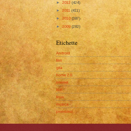
►
2012
(424)
►
2011
(411)
►
2010
(387)
►
2009
(282)
Etichette
Android
film
gita
home 2.0
internet
libri
linux
musica
piombino