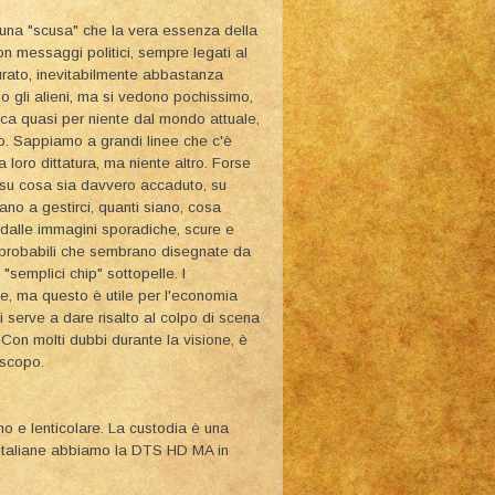
ù una "scusa" che la vera essenza della
 con messaggi politici, sempre legati al
rato, inevitabilmente abbastanza
o gli alieni, ma si vedono pochissimo,
tacca quasi per niente dal mondo attuale,
io. Sappiamo a grandi linee che c'è
loro dittatura, ma niente altro. Forse
va su cosa sia davvero accaduto, su
no a gestirci, quanti siano, cosa
 dalle immagini sporadiche, scure e
 improbabili che sembrano disegnate da
"semplici chip" sottopelle. I
te, ma questo è utile per l'economia
 serve a dare risalto al colpo di scena
. Con molti dubbi durante la visione, è
 scopo.
no e lenticolare. La custodia è una
e italiane abbiamo la DTS HD MA in