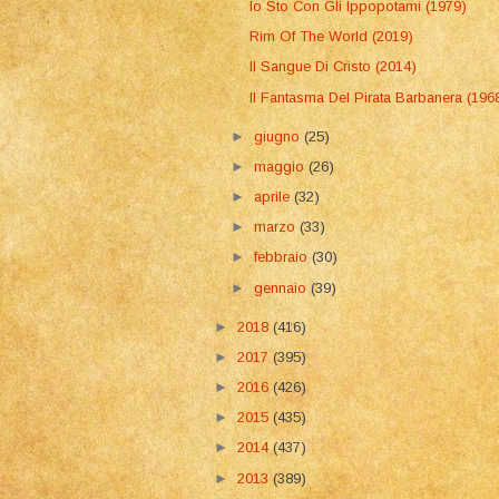
Io Sto Con Gli Ippopotami (1979)
Rim Of The World (2019)
Il Sangue Di Cristo (2014)
Il Fantasma Del Pirata Barbanera (196
►
giugno
(25)
►
maggio
(26)
►
aprile
(32)
►
marzo
(33)
►
febbraio
(30)
►
gennaio
(39)
►
2018
(416)
►
2017
(395)
►
2016
(426)
►
2015
(435)
►
2014
(437)
►
2013
(389)