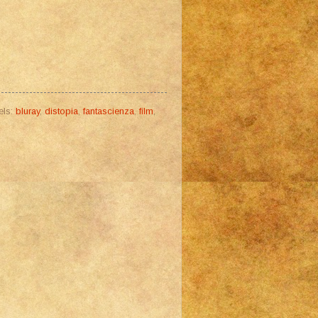
els:
bluray
,
distopia
,
fantascienza
,
film
,