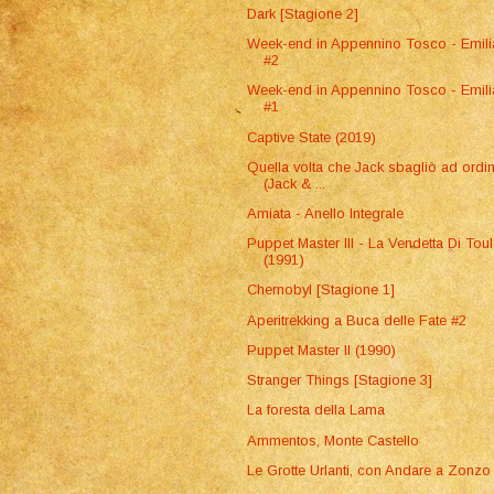
Dark [Stagione 2]
Week-end in Appennino Tosco - Emil
#2
Week-end in Appennino Tosco - Emil
#1
Captive State (2019)
Quella volta che Jack sbagliò ad ordi
(Jack & ...
Amiata - Anello Integrale
Puppet Master III - La Vendetta Di Tou
(1991)
Chernobyl [Stagione 1]
Aperitrekking a Buca delle Fate #2
Puppet Master II (1990)
Stranger Things [Stagione 3]
La foresta della Lama
Ammentos, Monte Castello
Le Grotte Urlanti, con Andare a Zonzo