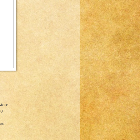
State
10
ies