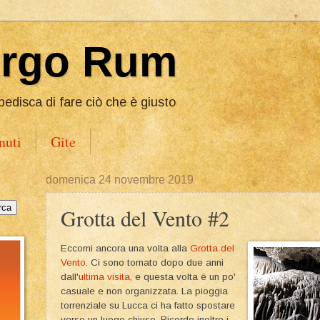
Ergo Rum
pedisca di fare ciò che è giusto
nuti
Gite
domenica 24 novembre 2019
Grotta del Vento #2
Eccomi ancora una volta alla
Grotta del
Vento
. Ci sono tornato dopo due anni
dall'
ultima visita
, e questa volta è un po'
casuale e non organizzata. La pioggia
torrenziale su Lucca ci ha fatto spostare
verso un luogo chiuso. Ricordo inoltre i