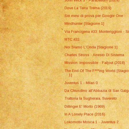
John Wick 3 - Parabellum (2019)
Dove La Terra Trema (2019)
Sei mesi di prova per Google One
Mindhunter [Stagione 1]
Via Francigena #33: Monteriggioni - S
MTC #32
Noi Siamo L'Onda [Stagione 1]
Charles Stross - Arresto Di Sistema
Mission: Impossible - Fallout (2018)
The End Of The F***ing World [Stagi
1]
Juventus 1 - Milan 0
Da Chiusdino all'Abbazia di San Gal
Trattoria la Sugheraia, Suvereto
Dillinger E' Morto (1969)
In A Lonely Place (2016)
Lokomotiv Mosca 1 - Juventus 2