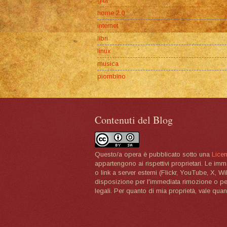
gita
home 2.0
internet
libri
linux
musica
piombino
Contenuti del Blog
Questo/a opera è pubblicato sotto una
Lice
appartengono ai rispettivi proprietari. Le im
o link a server esterni (Flickr, YouTube, X, W
disposizione per l'immediata rimozione o per 
legali. Per quanto di mia proprietà, vale quan