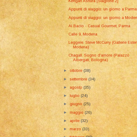
Kengan Ashura [Stagione 2]
Appunti di viaggio: un giorno a Parma
Appunti di viaggio: un giorno a Mode
Al Bacio - Casual Gourmet, Parma
Calle 9, Modena
Leggere. Steve McCurry (Gallerie Esten
Modena)
Chagall. Sogno d'amore (Palazzo
Albergati, Bologna)
►
ottobre
(38)
►
settembre
(34)
►
agosto
(35)
►
luglio
(24)
►
giugno
(25)
►
maggio
(26)
►
aprile
(32)
►
marzo
(33)