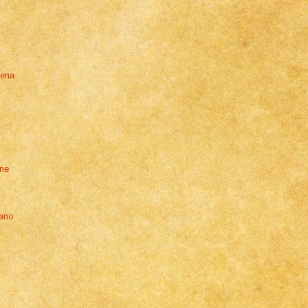
iena
one
gano