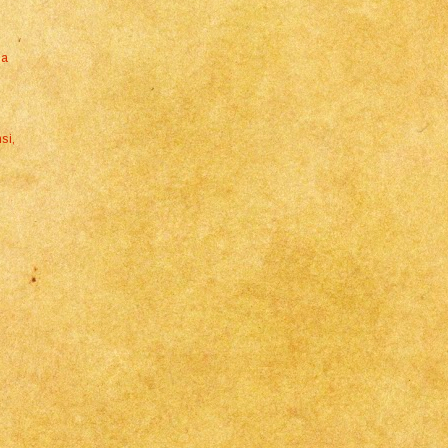
na
si,