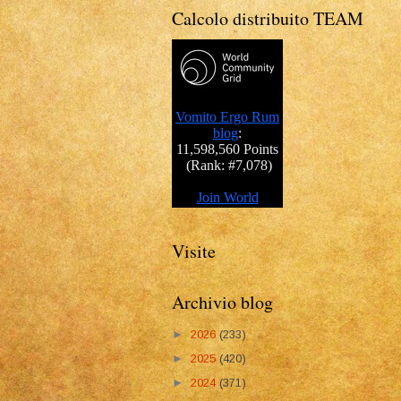
Calcolo distribuito TEAM
Visite
Archivio blog
►
2026
(233)
►
2025
(420)
►
2024
(371)