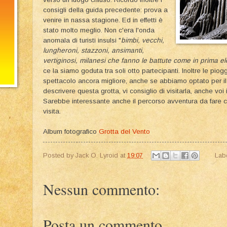
consigli della guida precedente: prova a
venire in nassa stagione. Ed in effetti è
stato molto meglio. Non c'era l'onda
anomala di turisti insulsi "
bimbi, vecchi,
lungheroni, stazzoni, ansimanti,
vertiginosi, milanesi che fanno le battute come in prima e
ce la siamo goduta tra soli otto partecipanti. Inoltre le piog
spettacolo ancora migliore, anche se abbiamo optato per il 
descrivere questa grotta, vi consiglio di visitarla, anche voi 
Sarebbe interessante anche il percorso avventura da fare 
visita.
Album fotografico
Grotta del Vento
Posted by
Jack O. Lyroid
at
19:07
Lab
Nessun commento:
Posta un commento