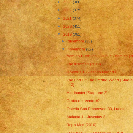
►
2023
(380)
►
2022
(375)
►
2021
(374)
►
2020
(451)
▼
2019
(381)
►
dicembre
(33)
▼
novembre
(32)
Nemico Pubblico - Public Enemies (2
The Irishman (2019)
Juventus 1 - Atletico Madrid 0
The End Of The F***ing World [Stagi
2]
Mindhunter [Stagione 2]
Grotta del Vento #2
Osteria San Francesco 33, Lucca
Atalanta 1 - Juventus 3
Repo Men (2010)