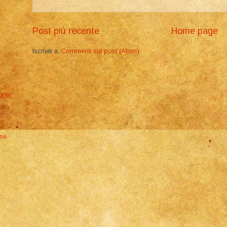
Post più recente
Home page
Iscriviti a:
Commenti sul post (Atom)
009)
one