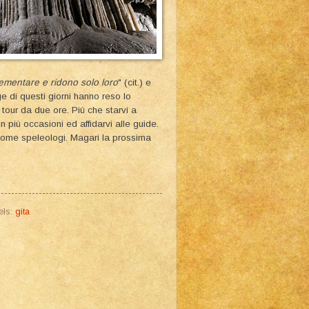
lementare e ridono solo loro
" (cit.) e
ge di questi giorni hanno reso lo
tour da due ore. Più che starvi a
in più occasioni ed affidarvi alle guide.
come speleologi. Magari la prossima
els:
gita