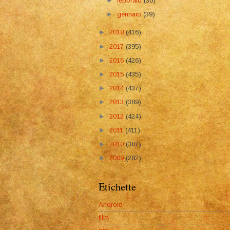
►
febbraio
(30)
►
gennaio
(39)
►
2018
(416)
►
2017
(395)
►
2016
(426)
►
2015
(435)
►
2014
(437)
►
2013
(389)
►
2012
(424)
►
2011
(411)
►
2010
(387)
►
2009
(282)
Etichette
Android
film