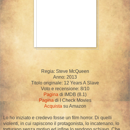
Regia: Steve McQueen
Anno: 2013
Titolo originale: 12 Years A Slave
Voto e recensione: 8/10
Pagina
di IMDB (8.1)
Pagina
di I Check Movies
Acquista
su Amazon
Lo ho iniziato e credevo fosse un film horror. Di quelli
violenti, in cui rapiscono il protagonista, lo incatenano, lo
torturano senza motivo ed infine lo rendono schiavo. Che