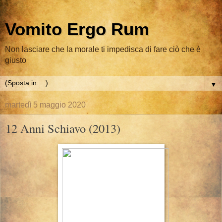
Vomito Ergo Rum
Non lasciare che la morale ti impedisca di fare ciò che è
giusto
▼
martedì 5 maggio 2020
12 Anni Schiavo (2013)