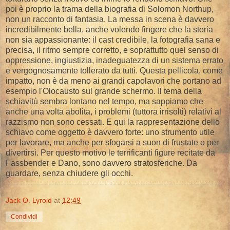
poi è proprio la trama della biografia di Solomon Northup,
non un racconto di fantasia. La messa in scena è davvero
incredibilmente bella, anche volendo fingere che la storia
non sia appassionante: il cast credibile, la fotografia sana e
precisa, il ritmo sempre corretto, e soprattutto quel senso di
oppressione, ingiustizia, inadeguatezza di un sistema errato
e vergognosamente tollerato da tutti. Questa pellicola, come
impatto, non è da meno ai grandi capolavori che portano ad
esempio l'Olocausto sul grande schermo. Il tema della
schiavitù sembra lontano nel tempo, ma sappiamo che
anche una volta abolita, i problemi (tuttora irrisolti) relativi al
razzismo non sono cessati. E qui la rappresentazione dello
schiavo come oggetto è davvero forte: uno strumento utile
per lavorare, ma anche per sfogarsi a suon di frustate o per
divertirsi. Per questo motivo le terrificanti figure recitate da
Fassbender e Dano, sono davvero stratosferiche. Da
guardare, senza chiudere gli occhi.
Jack O. Lyroid
at
12:49
Condividi