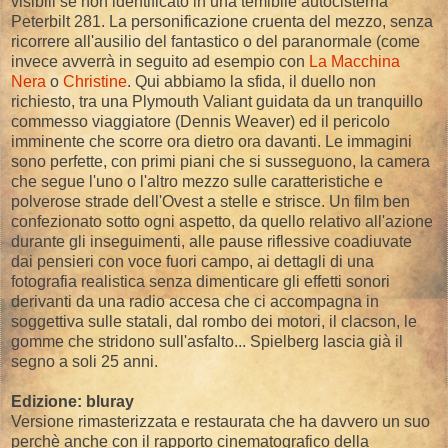
visibili se non identificato in una temibile autocisterna
Peterbilt 281. La personificazione cruenta del mezzo, senza
ricorrere all'ausilio del fantastico o del paranormale (come
invece avverrà in seguito ad esempio con
La Macchina
Nera
o
Christine
. Qui abbiamo la sfida, il duello non
richiesto, tra una Plymouth Valiant guidata da un tranquillo
commesso viaggiatore (Dennis Weaver) ed il pericolo
imminente che scorre ora dietro ora davanti. Le immagini
sono perfette, con primi piani che si susseguono, la camera
che segue l'uno o l'altro mezzo sulle caratteristiche e
polverose strade dell'Ovest a stelle e strisce. Un film ben
confezionato sotto ogni aspetto, da quello relativo all'azione
durante gli inseguimenti, alle pause riflessive coadiuvate
dai pensieri con voce fuori campo, ai dettagli di una
fotografia realistica senza dimenticare gli effetti sonori
derivanti da una radio accesa che ci accompagna in
soggettiva sulle statali, dal rombo dei motori, il clacson, le
gomme che stridono sull'asfalto... Spielberg lascia già il
segno a soli 25 anni.
Edizione: bluray
Versione rimasterizzata e restaurata che ha davvero un suo
perchè anche con il rapporto cinematografico della