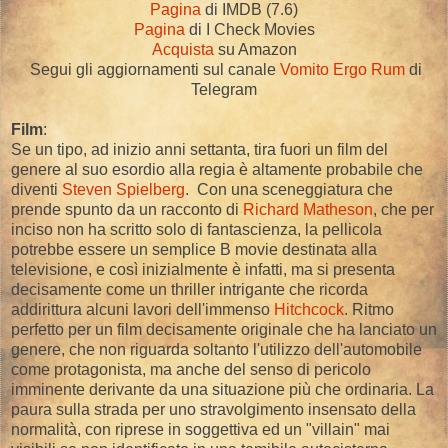
Pagina
di IMDB (7.6)
Pagina
di I Check Movies
Acquista
su Amazon
Segui gli aggiornamenti sul canale
Vomito Ergo Rum
di
Telegram
Film
:
Se un tipo, ad inizio anni settanta, tira fuori un film del
genere al suo esordio alla regia è altamente probabile che
diventi
Steven Spielberg
. Con una sceneggiatura che
prende spunto da un racconto di
Richard Matheson
, che per
inciso non ha scritto solo di fantascienza, la pellicola
potrebbe essere un semplice B movie destinata alla
televisione, e così inizialmente è infatti, ma si presenta
decisamente come un thriller intrigante che ricorda
addirittura alcuni lavori dell'immenso
Hitchcock
. Ritmo
perfetto per un film decisamente originale che ha lanciato un
genere, che non riguarda soltanto l'utilizzo dell'automobile
come protagonista, ma anche del senso di pericolo
imminente derivante da una situazione più che ordinaria. La
paura sulla strada per uno stravolgimento insensato della
normalità, con riprese in soggettiva ed un "villain" mai