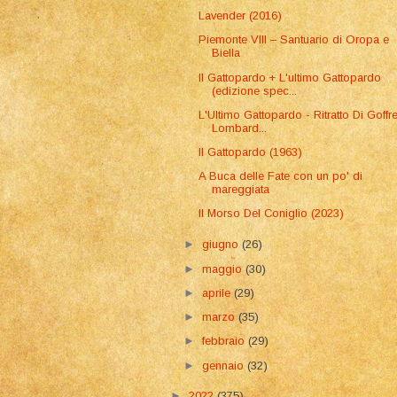
Lavender (2016)
Piemonte VIII – Santuario di Oropa e
Biella
Il Gattopardo + L'ultimo Gattopardo
(edizione spec...
L'Ultimo Gattopardo - Ritratto Di Goffr
Lombard...
Il Gattopardo (1963)
A Buca delle Fate con un po' di
mareggiata
Il Morso Del Coniglio (2023)
►
giugno
(26)
►
maggio
(30)
►
aprile
(29)
►
marzo
(35)
►
febbraio
(29)
►
gennaio
(32)
►
2022
(375)