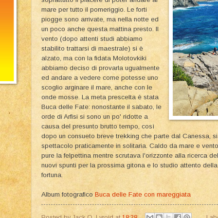
mare per tutto il pomeriggio. Le forti
piogge sono arrivate, ma nella notte ed
un poco anche questa mattina presto. Il
vento (dopo attenti studi abbiamo
stabilito trattarsi di maestrale) si è
alzato, ma con la fidata Molotovkiki
abbiamo deciso di provarla ugualmente
ed andare a vedere come potesse uno
scoglio arginare il mare, anche con le
onde mosse. La meta prescelta è stata
Buca delle Fate: nonostante il sabato, le
orde di Arfisi si sono un po' ridotte a
causa del presunto brutto tempo, così
dopo un consueto breve trekking che parte dal Canessa, si
spettacolo praticamente in solitaria. Caldo da mare e vento 
pure la felpettina mentre scrutava l'orizzonte alla ricerca de
nuovi spunti per la prossima gitona e lo studio attento della
fortuna.
Album fotografico
Buca delle Fate con mareggiata
Posted by
Jack O. Lyroid
at
18:28
Lab