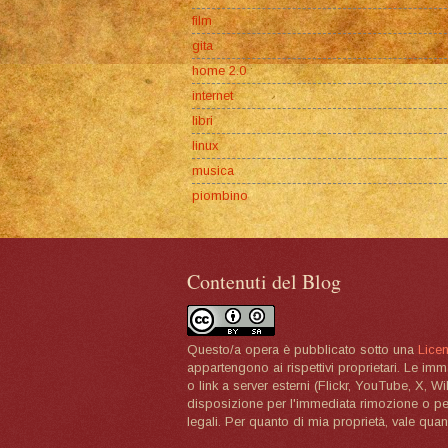
film
gita
home 2.0
internet
libri
linux
musica
piombino
Contenuti del Blog
Questo/a opera è pubblicato sotto una
Lice
appartengono ai rispettivi proprietari. Le im
o link a server esterni (Flickr, YouTube, X, W
disposizione per l'immediata rimozione o per 
legali. Per quanto di mia proprietà, vale quan