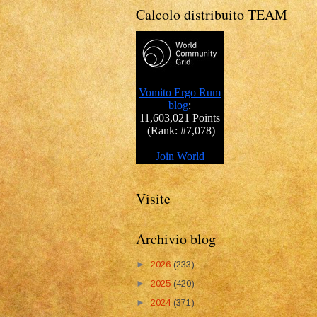
Calcolo distribuito TEAM
Visite
Archivio blog
►
2026
(233)
►
2025
(420)
►
2024
(371)