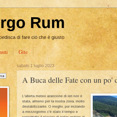
Ergo Rum
pedisca di fare ciò che è giusto
nuti
Gite
sabato 1 luglio 2023
A Buca delle Fate con un po' 
L'allerta meteo arancione di ieri non è
stata, almeno per la nostra zona, molto
destabilizzante. O meglio, pur iniziando
a mezzogiorno c'è stato il tempo e
soprattutto il piacere di poter andare al