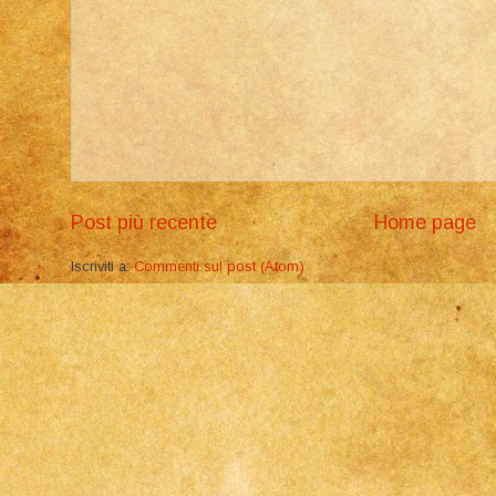
Post più recente
Home page
Iscriviti a:
Commenti sul post (Atom)