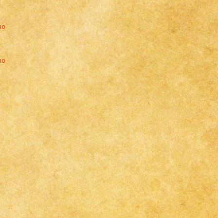
mo
imo