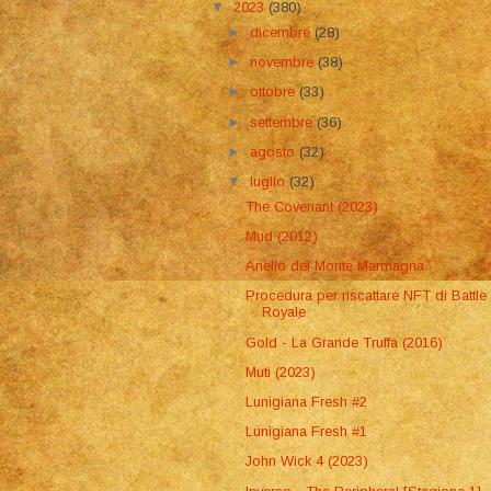
▼
2023
(380)
►
dicembre
(28)
►
novembre
(38)
►
ottobre
(33)
►
settembre
(36)
►
agosto
(32)
▼
luglio
(32)
The Covenant (2023)
Mud (2012)
Anello del Monte Marmagna
Procedura per riscattare NFT di Battle
Royale
Gold - La Grande Truffa (2016)
Muti (2023)
Lunigiana Fresh #2
Lunigiana Fresh #1
John Wick 4 (2023)