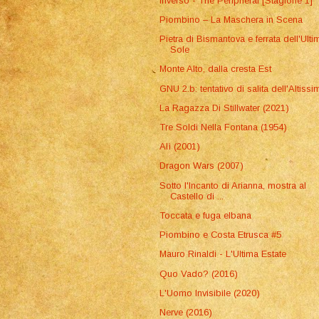
Inverso - The Peripheral [Stagione 1]
Piombino – La Maschera in Scena
Pietra di Bismantova e ferrata dell'Ulti
Sole
Monte Alto, dalla cresta Est
GNU 2.b: tentativo di salita dell'Altiss
La Ragazza Di Stillwater (2021)
Tre Soldi Nella Fontana (1954)
Alì (2001)
Dragon Wars (2007)
Sotto l'Incanto di Arianna, mostra al
Castello di ...
Toccata e fuga elbana
Piombino e Costa Etrusca #5
Mauro Rinaldi - L'Ultima Estate
Quo Vado? (2016)
L'Uomo Invisibile (2020)
Nerve (2016)