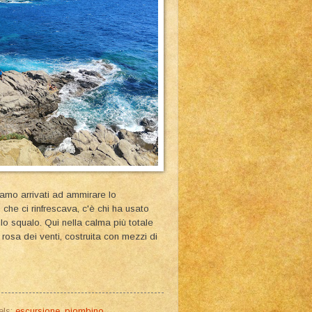
amo arrivati ad ammirare lo
che ci rinfrescava, c'è chi ha usato
llo squalo. Qui nella calma più totale
 rosa dei venti, costruita con mezzi di
els:
escursione
,
piombino