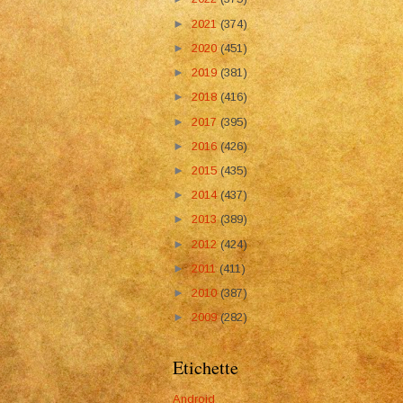
►
2021
(374)
►
2020
(451)
►
2019
(381)
►
2018
(416)
►
2017
(395)
►
2016
(426)
►
2015
(435)
►
2014
(437)
►
2013
(389)
►
2012
(424)
►
2011
(411)
►
2010
(387)
►
2009
(282)
Etichette
Android