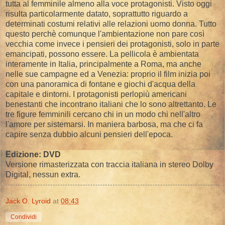
tutta al femminile almeno alla voce protagonisti. Visto oggi
risulta particolarmente datato, soprattutto riguardo a
determinati costumi relativi alle relazioni uomo donna. Tutto
questo perchè comunque l'ambientazione non pare così
vecchia come invece i pensieri dei protagonisti, solo in parte
emancipati, possono essere. La pellicola è ambientata
interamente in Italia, principalmente a Roma, ma anche
nelle sue campagne ed a Venezia: proprio il film inizia poi
con una panoramica di fontane e giochi d'acqua della
capitale e dintorni. I protagonisti perlopiù americani
benestanti che incontrano italiani che lo sono altrettanto. Le
tre figure femminili cercano chi in un modo chi nell'altro
l'amore per sistemarsi. In maniera barbosa, ma che ci fa
capire senza dubbio alcuni pensieri dell'epoca.
Edizione: DVD
Versione rimasterizzata con traccia italiana in stereo Dolby
Digital, nessun extra.
Jack O. Lyroid
at
08:43
Condividi