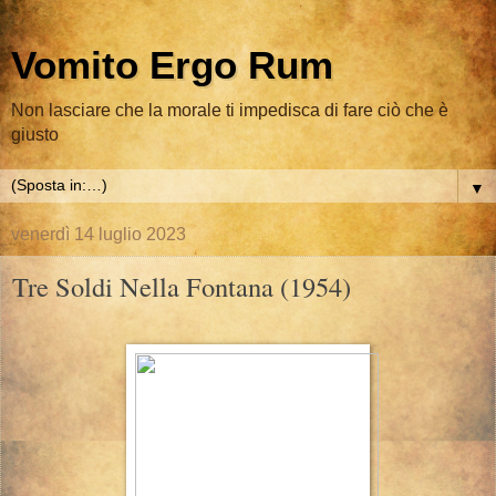
Vomito Ergo Rum
Non lasciare che la morale ti impedisca di fare ciò che è
giusto
▼
venerdì 14 luglio 2023
Tre Soldi Nella Fontana (1954)