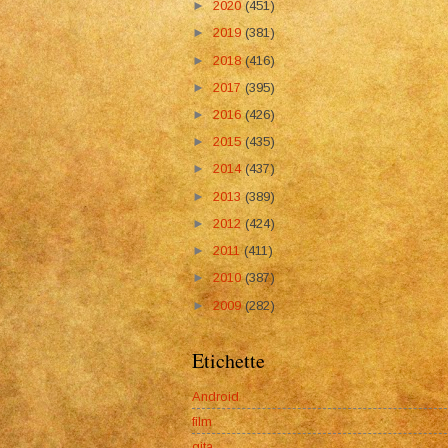
►
2020
(451)
►
2019
(381)
►
2018
(416)
►
2017
(395)
►
2016
(426)
►
2015
(435)
►
2014
(437)
►
2013
(389)
►
2012
(424)
►
2011
(411)
►
2010
(387)
►
2009
(282)
Etichette
Android
film
gita