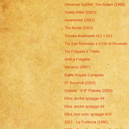
Universal Soldier: The Return (1999)
Totally Killer (2023)
Awareness (2023)
The Burial (2023)
Trovata finalmente #12 + #13
Tra San Romedio e il FAI di Rovereto
Tra Folgaria e Trento
Aiuti a Folgaria
Vacancy (2007)
Battle Royale Complete
57 Secondi (2023)
Osiride - Il 9° Pianeta (2016)
Elba: anche spiagge #4
Elba: anche spiagge #3
Elba: non solo spiagge #19
2013 - La Fortezza (1992)