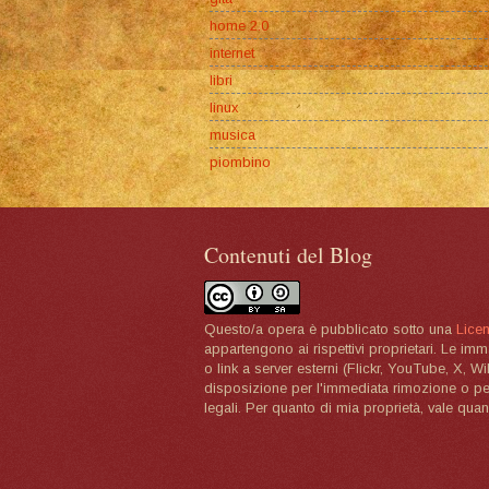
home 2.0
internet
libri
linux
musica
piombino
Contenuti del Blog
Questo/a opera è pubblicato sotto una
Lice
appartengono ai rispettivi proprietari. Le im
o link a server esterni (Flickr, YouTube, X, W
disposizione per l'immediata rimozione o per 
legali. Per quanto di mia proprietà, vale quan