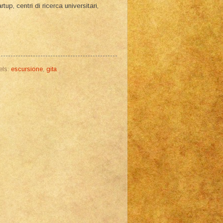
up, centri di ricerca universitari,
els:
escursione
,
gita