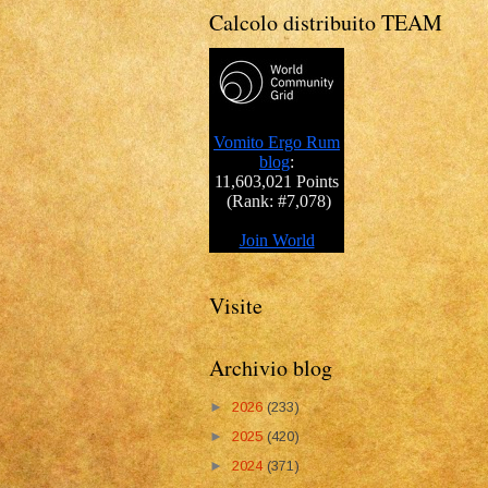
Calcolo distribuito TEAM
Visite
Archivio blog
►
2026
(233)
►
2025
(420)
►
2024
(371)