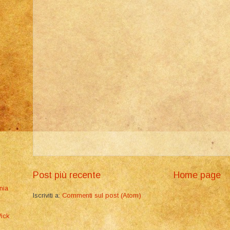
Post più recente
Home page
nia
Iscriviti a:
Commenti sul post (Atom)
ick