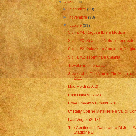
▼
2023
(380)
►
dicembre
(28)
►
novembre
(38)
▼
ottobre
(33)
Sicilia #4: Ragusa Ibla e Modica
Sicilia #3: Siracusa, Noto e Portopalo
Sicilia #2: Palazzolo Acreide e Ortigia
Sicilia #1: Taormina e Catania
Trovata finalmente #14
Steve Jobs: The Man In The Machine
(2015)
Mad Heidi (2022)
Dark Harvest (2023)
Dove Eravamo Rimasti (2015)
8° Rally Colline Metallifere e Val di Cor
Last Vegas (2013)
The Continental: Dal mondo Di John W
[Stagione 1]