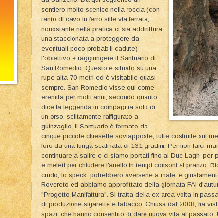
sentiero molto scenico nella roccia (con
tanto di cavo in ferro stile via ferrata,
nonostante nella pratica ci sia addirittura
una staccionata a proteggere da
eventuali poco probabili cadute)
l'obiettivo è raggiungere il Santuario di
San Romedio. Questo è situato su una
rupe alta 70 metri ed è visitabile quasi
sempre. San Romedio visse qui come
eremita per molti anni, secondo quanto
dice la leggenda in compagnia solo di
un orso, solitamente raffigurato a
guinzaglio. Il Santuario è formato da
cinque piccole chiesette sovrapposte, tutte costruite sul m
loro da una lunga scalinata di 131 gradini. Per non farci m
continuare a salire e ci siamo portati fino ai Due Laghi per
e meleti per chiudere l'anello in tempi consoni al pranzo. R
crudo, lo speck: potrebbero aversene a male, e giustamente
Rovereto ed abbiamo approfittato della giornata FAI d'autu
"Progetto Manifattura". Si tratta della ex area volta in pass
di produzione sigarette e tabacco. Chiusa dal 2008, ha visto
spazi, che hanno consentito di dare nuova vita al passato