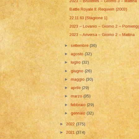
2023 – Bruxelles – Giorno 3 – Mattina
Battle Royale II: Requiem (2003)
22.11.63 [Stagione 1]
2023 – Lovanio – Giorno 2 – Pomerig
2023 – Anversa – Giorno 2 – Mattina
►
settembre
(36)
►
agosto
(32)
►
luglio
(32)
►
giugno
(26)
►
maggio
(30)
►
aprile
(29)
►
marzo
(35)
►
febbraio
(29)
►
gennaio
(32)
►
2022
(375)
►
2021
(374)