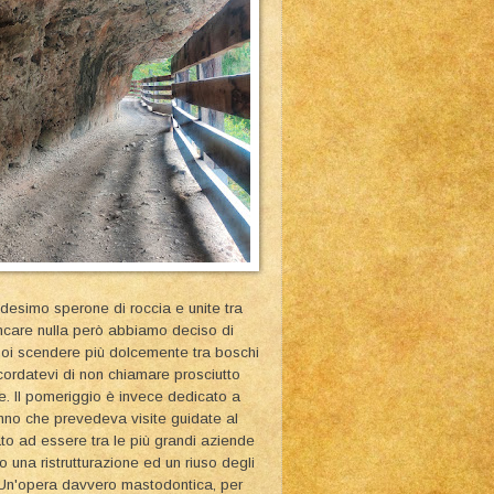
edesimo sperone di roccia e unite tra
ancare nulla però abbiamo deciso di
 poi scendere più dolcemente tra boschi
icordatevi di non chiamare prosciutto
. Il pomeriggio è invece dedicato a
nno che prevedeva visite guidate al
ato ad essere tra le più grandi aziende
 una ristrutturazione ed un riuso degli
. Un'opera davvero mastodontica, per