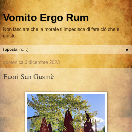
Vomito Ergo Rum
Non lasciare che la morale ti impedisca di fare ciò che è
giusto
▼
domenica 3 dicembre 2023
Fuori San Gusmè