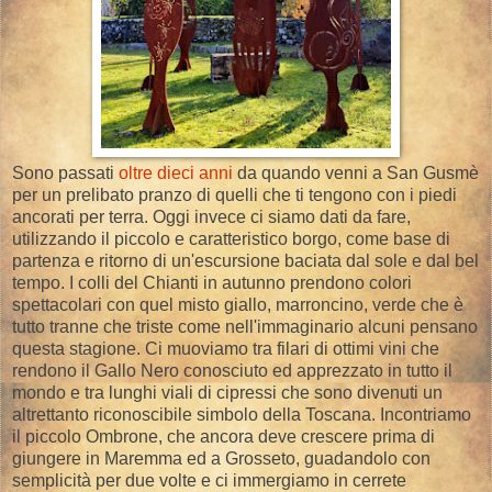
Sono passati
oltre dieci anni
da quando venni a San Gusmè
per un prelibato pranzo di quelli che ti tengono con i piedi
ancorati per terra. Oggi invece ci siamo dati da fare,
utilizzando il piccolo e caratteristico borgo, come base di
partenza e ritorno di un'escursione baciata dal sole e dal bel
tempo. I colli del Chianti in autunno prendono colori
spettacolari con quel misto giallo, marroncino, verde che è
tutto tranne che triste come nell'immaginario alcuni pensano
questa stagione. Ci muoviamo tra filari di ottimi vini che
rendono il Gallo Nero conosciuto ed apprezzato in tutto il
mondo e tra lunghi viali di cipressi che sono divenuti un
altrettanto riconoscibile simbolo della Toscana. Incontriamo
il piccolo Ombrone, che ancora deve crescere prima di
giungere in Maremma ed a Grosseto, guadandolo con
semplicità per due volte e ci immergiamo in cerrete