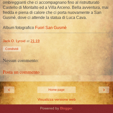
ombreggianti che ci accompagnano fino al ristrutturato
Castello di Montalto ed a Villa Arceno. Bella avventura, mai
fredda e piena di calore che ci porta nuovamente a San
Gusmè, dove ci attende la statua di Luca Cava.
Album fotografico
Fuori San Gusmè
Jack O. Lyroid
at
21:19
Condividi
Nessun commento:
Posta un commento
‹
›
Home page
Visualizza versione web
Powered by
Blogger
.