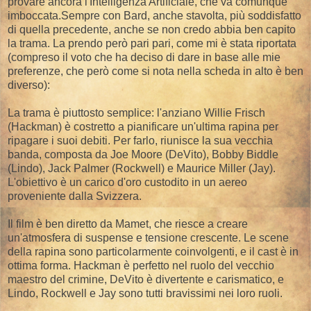
provare ancora l'Intelligenza Artificiale, che va comunque
imboccata.Sempre con Bard, anche stavolta, più soddisfatto
di quella precedente, anche se non credo abbia ben capito
la trama. La prendo però pari pari, come mi è stata riportata
(compreso il voto che ha deciso di dare in base alle mie
preferenze, che però come si nota nella scheda in alto è ben
diverso):
La trama è piuttosto semplice: l'anziano Willie Frisch
(Hackman) è costretto a pianificare un'ultima rapina per
ripagare i suoi debiti. Per farlo, riunisce la sua vecchia
banda, composta da Joe Moore (DeVito), Bobby Biddle
(Lindo), Jack Palmer (Rockwell) e Maurice Miller (Jay).
L'obiettivo è un carico d'oro custodito in un aereo
proveniente dalla Svizzera.
Il film è ben diretto da Mamet, che riesce a creare
un'atmosfera di suspense e tensione crescente. Le scene
della rapina sono particolarmente coinvolgenti, e il cast è in
ottima forma. Hackman è perfetto nel ruolo del vecchio
maestro del crimine, DeVito è divertente e carismatico, e
Lindo, Rockwell e Jay sono tutti bravissimi nei loro ruoli.