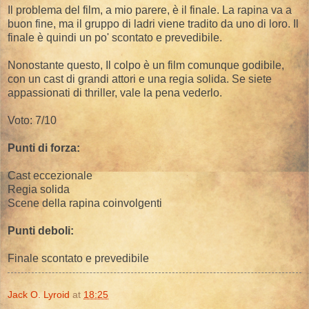
Il problema del film, a mio parere, è il finale. La rapina va a
buon fine, ma il gruppo di ladri viene tradito da uno di loro. Il
finale è quindi un po' scontato e prevedibile.
Nonostante questo, Il colpo è un film comunque godibile,
con un cast di grandi attori e una regia solida. Se siete
appassionati di thriller, vale la pena vederlo.
Voto: 7/10
Punti di forza:
Cast eccezionale
Regia solida
Scene della rapina coinvolgenti
Punti deboli:
Finale scontato e prevedibile
Jack O. Lyroid
at
18:25