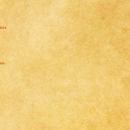
aura
are