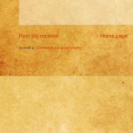
Post più recente
Home page
Iscriviti a:
Commenti sul post (Atom)