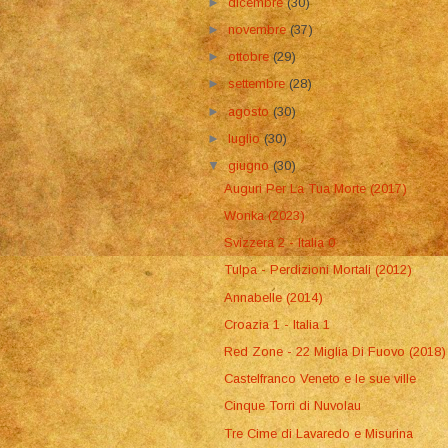
►
dicembre
(30)
►
novembre
(37)
►
ottobre
(29)
►
settembre
(28)
►
agosto
(30)
►
luglio
(30)
▼
giugno
(30)
Auguri Per La Tua Morte (2017)
Wonka (2023)
Svizzera 2 - Italia 0
Tulpa - Perdizioni Mortali (2012)
Annabelle (2014)
Croazia 1 - Italia 1
Red Zone - 22 Miglia Di Fuovo (2018)
Castelfranco Veneto e le sue ville
Cinque Torri di Nuvolau
Tre Cime di Lavaredo e Misurina