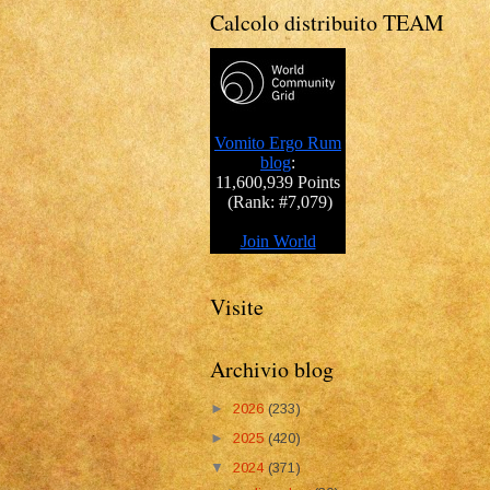
Calcolo distribuito TEAM
Visite
Archivio blog
►
2026
(233)
►
2025
(420)
▼
2024
(371)