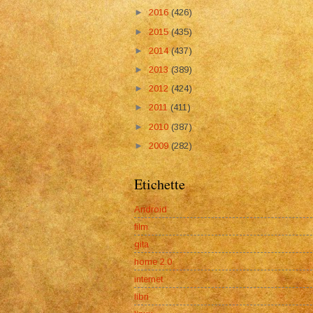
►
2016
(426)
►
2015
(435)
►
2014
(437)
►
2013
(389)
►
2012
(424)
►
2011
(411)
►
2010
(387)
►
2009
(282)
Etichette
Android
film
gita
home 2.0
internet
libri