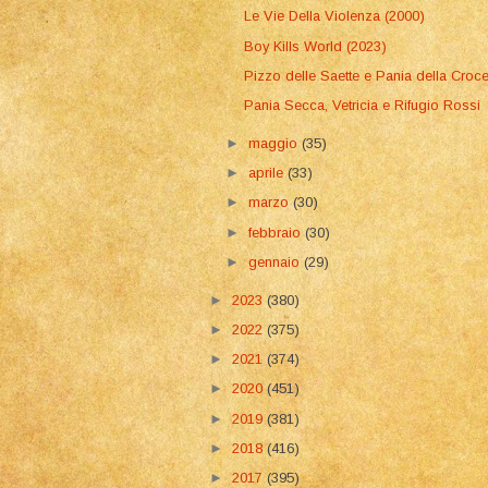
Le Vie Della Violenza (2000)
Boy Kills World (2023)
Pizzo delle Saette e Pania della Croc
Pania Secca, Vetricia e Rifugio Rossi
►
maggio
(35)
►
aprile
(33)
►
marzo
(30)
►
febbraio
(30)
►
gennaio
(29)
►
2023
(380)
►
2022
(375)
►
2021
(374)
►
2020
(451)
►
2019
(381)
►
2018
(416)
►
2017
(395)