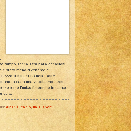
e
e
o
rimo tempo anche altre belle occasioni
o è stato meno divertente e
hezza. Il minor brio nella parte
rtiamo a casa una vittoria importante
nche se forse l'unico fenomeno in campo
ù dure.
els:
Albania
,
calcio
,
Italia
,
sport