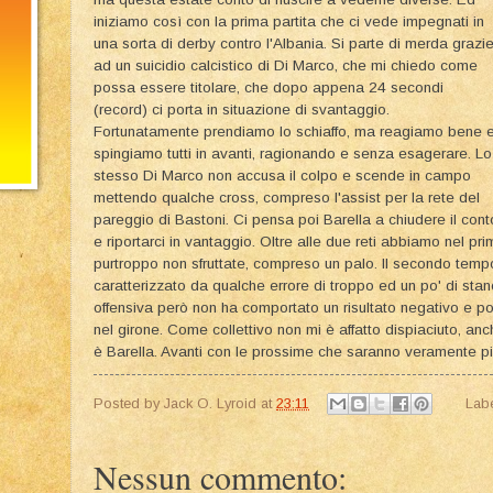
iniziamo così con la prima partita che ci vede impegnati in
una sorta di derby contro l'Albania. Si parte di merda grazi
ad un suicidio calcistico di Di Marco, che mi chiedo come
possa essere titolare, che dopo appena 24 secondi
(record) ci porta in situazione di svantaggio.
Fortunatamente prendiamo lo schiaffo, ma reagiamo bene 
spingiamo tutti in avanti, ragionando e senza esagerare. Lo
stesso Di Marco non accusa il colpo e scende in campo
mettendo qualche cross, compreso l'assist per la rete del
pareggio di Bastoni. Ci pensa poi Barella a chiudere il cont
e riportarci in vantaggio. Oltre alle due reti abbiamo nel p
purtroppo non sfruttate, compreso un palo. Il secondo temp
caratterizzato da qualche errore di troppo ed un po' di stanc
offensiva però non ha comportato un risultato negativo e po
nel girone. Come collettivo non mi è affatto dispiaciuto, a
è Barella. Avanti con le prossime che saranno veramente pi
Posted by
Jack O. Lyroid
at
23:11
Lab
Nessun commento: