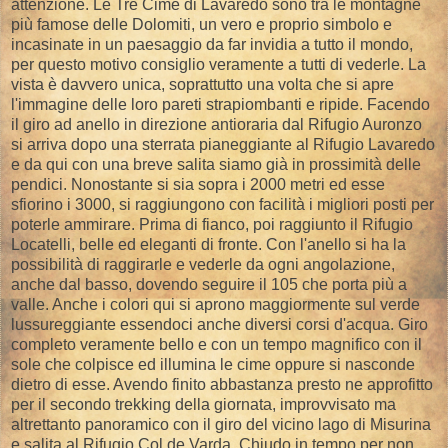
attenzione. Le Tre Cime di Lavaredo sono tra le montagne
più famose delle Dolomiti, un vero e proprio simbolo e
incasinate in un paesaggio da far invidia a tutto il mondo,
per questo motivo consiglio veramente a tutti di vederle. La
vista è davvero unica, soprattutto una volta che si apre
l'immagine delle loro pareti strapiombanti e ripide. Facendo
il giro ad anello in direzione antioraria dal Rifugio Auronzo
si arriva dopo una sterrata pianeggiante al Rifugio Lavaredo
e da qui con una breve salita siamo già in prossimità delle
pendici. Nonostante si sia sopra i 2000 metri ed esse
sfiorino i 3000, si raggiungono con facilità i migliori posti per
poterle ammirare. Prima di fianco, poi raggiunto il Rifugio
Locatelli, belle ed eleganti di fronte. Con l'anello si ha la
possibilità di raggirarle e vederle da ogni angolazione,
anche dal basso, dovendo seguire il 105 che porta più a
valle. Anche i colori qui si aprono maggiormente sul verde
lussureggiante essendoci anche diversi corsi d'acqua. Giro
completo veramente bello e con un tempo magnifico con il
sole che colpisce ed illumina le cime oppure si nasconde
dietro di esse. Avendo finito abbastanza presto ne approfitto
per il secondo trekking della giornata, improvvisato ma
altrettanto panoramico con il giro del vicino lago di Misurina
e salita al Rifugio Col de Varda. Chiudo in tempo per non