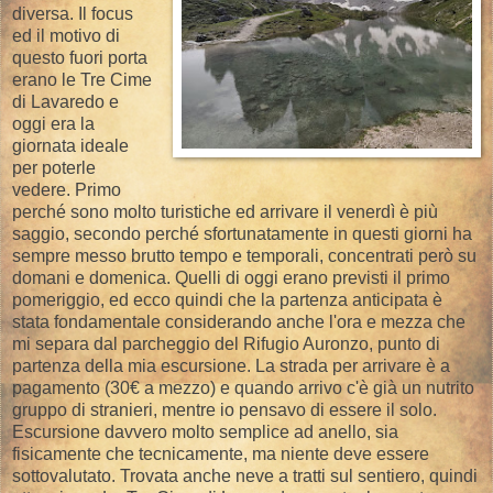
diversa. Il focus
ed il motivo di
questo fuori porta
erano le Tre Cime
di Lavaredo e
oggi era la
giornata ideale
per poterle
vedere. Primo
perché sono molto turistiche ed arrivare il venerdì è più
saggio, secondo perché sfortunatamente in questi giorni ha
sempre messo brutto tempo e temporali, concentrati però su
domani e domenica. Quelli di oggi erano previsti il primo
pomeriggio, ed ecco quindi che la partenza anticipata è
stata fondamentale considerando anche l'ora e mezza che
mi separa dal parcheggio del Rifugio Auronzo, punto di
partenza della mia escursione. La strada per arrivare è a
pagamento (30€ a mezzo) e quando arrivo c'è già un nutrito
gruppo di stranieri, mentre io pensavo di essere il solo.
Escursione davvero molto semplice ad anello, sia
fisicamente che tecnicamente, ma niente deve essere
sottovalutato. Trovata anche neve a tratti sul sentiero, quindi