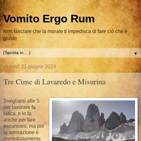
Vomito Ergo Rum
Non lasciare che la morale ti impedisca di fare ciò che è
giusto
▼
venerdì 21 giugno 2024
Tre Cime di Lavaredo e Misurina
Svegliarsi alle 5
per lavorare fa
fatica, e lo fa
anche per fare
escursioni, ma poi
la sensazione è
immediatamente