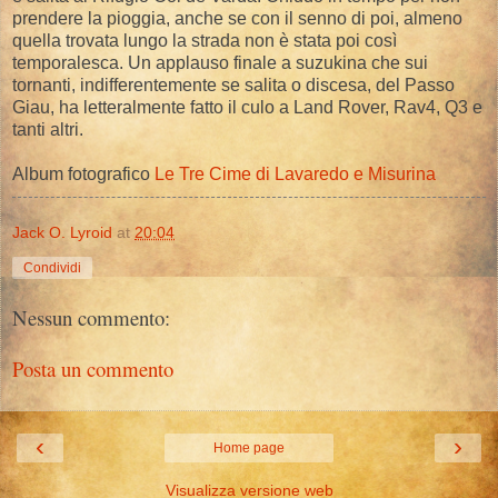
prendere la pioggia, anche se con il senno di poi, almeno
quella trovata lungo la strada non è stata poi così
temporalesca. Un applauso finale a suzukina che sui
tornanti, indifferentemente se salita o discesa, del Passo
Giau, ha letteralmente fatto il culo a Land Rover, Rav4, Q3 e
tanti altri.
Album fotografico
Le Tre Cime di Lavaredo e Misurina
Jack O. Lyroid
at
20:04
Condividi
Nessun commento:
Posta un commento
‹
›
Home page
Visualizza versione web