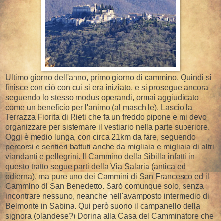
Ultimo giorno dell'anno, primo giorno di cammino. Quindi si
finisce con ciò con cui si era iniziato, e si prosegue ancora
seguendo lo stesso modus operandi, ormai aggiudicato
come un beneficio per l'animo (al maschile). Lascio la
Terrazza Fiorita di Rieti che fa un freddo pipone e mi devo
organizzare per sistemare il vestiario nella parte superiore.
Oggi è medio lunga, con circa 21km da fare, seguendo
percorsi e sentieri battuti anche da migliaia e migliaia di altri
viandanti e pellegrini. Il Cammino della Sibilla infatti in
questo tratto segue parti della Via Salaria (antica ed
odierna), ma pure uno dei Cammini di San Francesco ed il
Cammino di San Benedetto. Sarò comunque solo, senza
incontrare nessuno, neanche nell'avamposto intermedio di
Belmonte in Sabina. Qui però suono il campanello della
signora (olandese?) Dorina alla Casa del Camminatore che