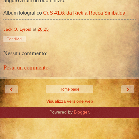
auguro a tutti un buon inizio.
Album fotografico
CdS #1.6: da Rieti a Rocca Sinibalda
Jack O. Lyroid
at
20:25
Condividi
Nessun commento:
Posta un commento
‹
›
Home page
Visualizza versione web
Powered by
Blogger
.