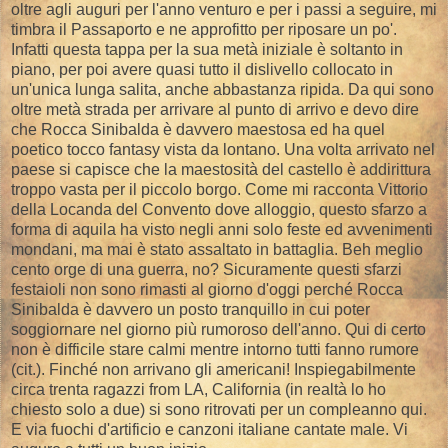
oltre agli auguri per l'anno venturo e per i passi a seguire, mi
timbra il Passaporto e ne approfitto per riposare un po'.
Infatti questa tappa per la sua metà iniziale è soltanto in
piano, per poi avere quasi tutto il dislivello collocato in
un'unica lunga salita, anche abbastanza ripida. Da qui sono
oltre metà strada per arrivare al punto di arrivo e devo dire
che Rocca Sinibalda è davvero maestosa ed ha quel
poetico tocco fantasy vista da lontano. Una volta arrivato nel
paese si capisce che la maestosità del castello è addirittura
troppo vasta per il piccolo borgo. Come mi racconta Vittorio
della Locanda del Convento dove alloggio, questo sfarzo a
forma di aquila ha visto negli anni solo feste ed avvenimenti
mondani, ma mai è stato assaltato in battaglia. Beh meglio
cento orge di una guerra, no? Sicuramente questi sfarzi
festaioli non sono rimasti al giorno d'oggi perché Rocca
Sinibalda è davvero un posto tranquillo in cui poter
soggiornare nel giorno più rumoroso dell'anno. Qui di certo
non è difficile stare calmi mentre intorno tutti fanno rumore
(cit.). Finché non arrivano gli americani! Inspiegabilmente
circa trenta ragazzi from LA, California (in realtà lo ho
chiesto solo a due) si sono ritrovati per un compleanno qui.
E via fuochi d'artificio e canzoni italiane cantate male. Vi