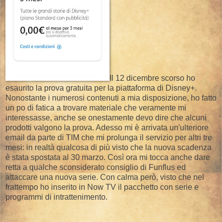
Il 12 dicembre scorso ho
esaurito la prova gratuita per la piattaforma di Disney+.
Nonostante i numerosi contenuti a mia disposizione, ho fatto
un po di fatica a trovare materiale che veramente mi
interessasse, anche se onestamente devo dire che alcuni
prodotti valgono la prova. Adesso mi è arrivata un'ulteriore
email da parte di TIM che mi prolunga il servizio per altri tre
mesi: in realtà qualcosa di più visto che la nuova scadenza
è stata spostata al 30 marzo. Così ora mi tocca anche dare
retta a qualche sconsiderato consiglio di Funflus ed
attaccare una nuova serie. Con calma però, visto che nel
frattempo ho inserito in Now TV il pacchetto con serie e
programmi di intrattenimento.