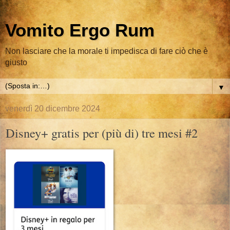
Vomito Ergo Rum
Non lasciare che la morale ti impedisca di fare ciò che è
giusto
▼
venerdì 20 dicembre 2024
Disney+ gratis per (più di) tre mesi #2