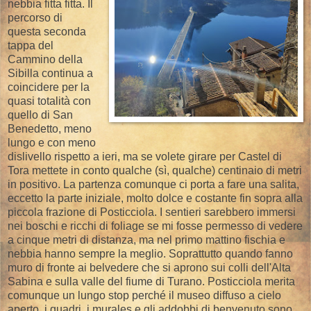
nebbia fitta fitta. Il
percorso di
questa seconda
tappa del
Cammino della
Sibilla continua a
coincidere per la
quasi totalità con
quello di San
Benedetto, meno
lungo e con meno
dislivello rispetto a ieri, ma se volete girare per Castel di
Tora mettete in conto qualche (sì, qualche) centinaio di metri
in positivo. La partenza comunque ci porta a fare una salita,
eccetto la parte iniziale, molto dolce e costante fin sopra alla
piccola frazione di Posticciola. I sentieri sarebbero immersi
nei boschi e ricchi di foliage se mi fosse permesso di vedere
a cinque metri di distanza, ma nel primo mattino fischia e
nebbia hanno sempre la meglio. Soprattutto quando fanno
muro di fronte ai belvedere che si aprono sui colli dell'Alta
Sabina e sulla valle del fiume di Turano. Posticciola merita
comunque un lungo stop perché il museo diffuso a cielo
aperto, i quadri, i murales e gli addobbi di benvenuto sono