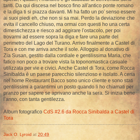
tanti. Da qui discesa nel bosco fino all'antico ponte romano
e la diga ti si piazza davanti. Mi ha fatto un po' senso essere
ai suoi piedi eh, che non si sa mai. Perdo la deviazione che
evita il cancello chiuso, ma ormai con questi ho una certa
dimestichezza e riesco ad aggirare l'ostacolo, per poi
trovarmi ad essere sopra la diga e fare una parte del
perimetro del Lago del Turano. Arrivo finalmente a Castel di
Tora e con me arriva anche il sole. Alloggio al donativo di
Zia Susan, gestito dalla cordiale e gentilissima Maria, che
fatico non poco a trovare vista la toponomastica casuale
utilizzata per vie e civici. Anche Castel di Tora, come Rocca
Sinibalda è un paese parecchio silenzioso e isolato. A cena
nel home Restaurant Bacco sono unico cliente e sono stati
gentilissimi a garantirmi un posto quando li ho chiamati per
pranzo per sapere se aprivano anche la sera. Si inizia bene
l'anno, con tanta gentilezza.
Album fotografico
CdS #2.6 da Rocca Sinibalda a Castel di
Tora
Jack O. Lyroid
at
20:49