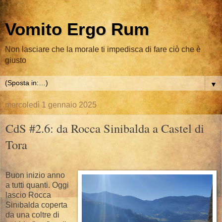
Vomito Ergo Rum
Non lasciare che la morale ti impedisca di fare ciò che è
giusto
▼
mercoledì 1 gennaio 2025
CdS #2.6: da Rocca Sinibalda a Castel di
Tora
Buon inizio anno
a tutti quanti. Oggi
lascio Rocca
Sinibalda coperta
da una coltre di