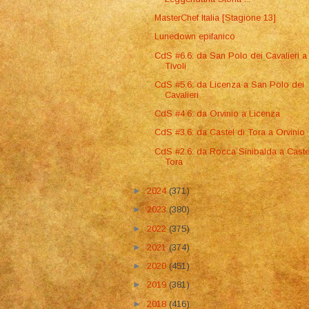
MasterChef Italia [Stagione 13]
Lunedown epifanico
CdS #6.6: da San Polo dei Cavalieri a
Tivoli
CdS #5.6: da Licenza a San Polo dei
Cavalieri
CdS #4.6: da Orvinio a Licenza
CdS #3.6: da Castel di Tora a Orvinio
CdS #2.6: da Rocca Sinibalda a Caste
Tora
►
2024
(371)
►
2023
(380)
►
2022
(375)
►
2021
(374)
►
2020
(451)
►
2019
(381)
►
2018
(416)