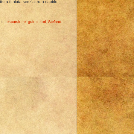
ura ti aiuta senz'altro a capirlo
els:
escursione
,
guida
,
libri
,
Stefano