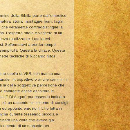
mmino della Sibilla parte dall'ombelico
 natura, storia, montagne, fiumi, laghi,
 che veramente contraddistingue la
do. L'aspetto rurale e veritiero di un
enza totalizzante. Lasciatevi
risi. Soffermatevi a perder tempo
 semplicità. Questa la chiave. Questa
chede tecniche di Riccardo Nifosì.
ppunto quella di VER, non manca una
lturale, introspettivo o anche cammini: i
 di là della soggettiva percezione che
ed esaltante anche ascoltare le
Passi E Di Acqua" pur essendo indicata
 più un racconto, un insieme di consigli
i ed appunto emozioni. L'ho letta in
anche durante (essendo piccola e
inata una volta che avevo già
plicemente di un manuale per