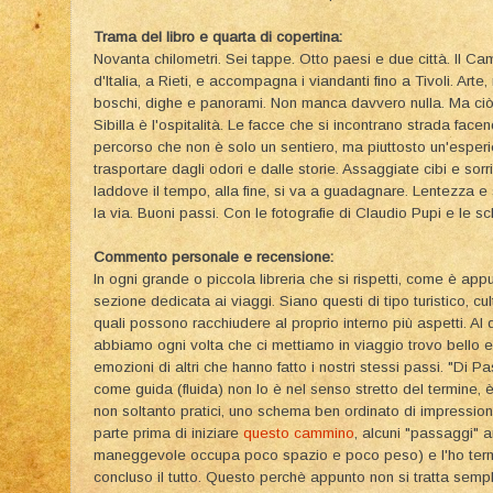
Trama del libro e quarta di copertina:
Novanta chilometri. Sei tappe. Otto paesi e due città. Il Ca
d'Italia, a Rieti, e accompagna i viandanti fino a Tivoli. Arte,
boschi, dighe e panorami. Non manca davvero nulla. Ma ciò
Sibilla è l'ospitalità. Le facce che si incontrano strada facen
percorso che non è solo un sentiero, ma piuttosto un'esperi
trasportare dagli odori e dalle storie. Assaggiate cibi e sor
laddove il tempo, alla fine, si va a guadagnare. Lentezza e
la via. Buoni passi. Con le fotografie di Claudio Pupi e le s
Commento personale e recensione:
In ogni grande o piccola libreria che si rispetti, come è a
sezione dedicata ai viaggi. Siano questi di tipo turistico, cu
quali possono racchiudere al proprio interno più aspetti. Al
abbiamo ogni volta che ci mettiamo in viaggio trovo bello 
emozioni di altri che hanno fatto i nostri stessi passi. "Di 
come guida (fluida) non lo è nel senso stretto del termine, è
non soltanto pratici, uno schema ben ordinato di impression
parte prima di iniziare
questo cammino
, alcuni "passaggi" 
maneggevole occupa poco spazio e poco peso) e l'ho term
concluso il tutto. Questo perchè appunto non si tratta sem