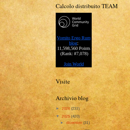
Calcolo distribuito TEAM
Visite
Archivio blog
►
2026
(233)
▼
2025
(420)
►
dicembre
(31)