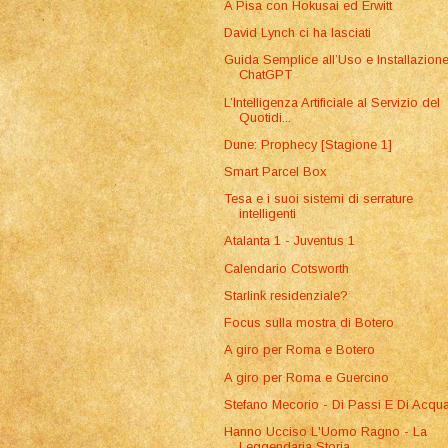
A Pisa con Hokusai ed Erwitt
David Lynch ci ha lasciati
Guida Semplice all’Uso e Installazione
ChatGPT
L’Intelligenza Artificiale al Servizio del
Quotidi...
Dune: Prophecy [Stagione 1]
Smart Parcel Box
Tesa e i suoi sistemi di serrature
intelligenti
Atalanta 1 - Juventus 1
Calendario Cotsworth
Starlink residenziale?
Focus sulla mostra di Botero
A giro per Roma e Botero
A giro per Roma e Guercino
Stefano Mecorio - Di Passi E Di Acqu
Hanno Ucciso L'Uomo Ragno - La
Leggendaria Storia ...