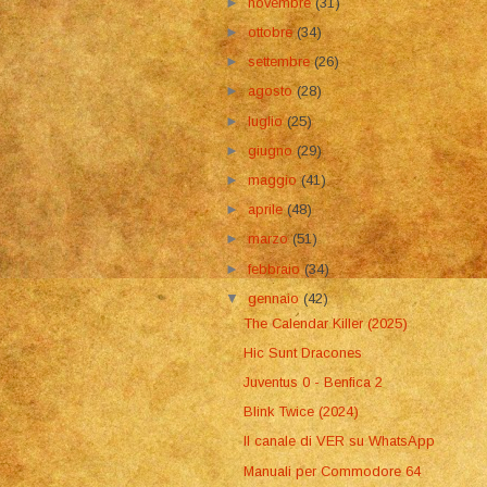
►
novembre
(31)
►
ottobre
(34)
►
settembre
(26)
►
agosto
(28)
►
luglio
(25)
►
giugno
(29)
►
maggio
(41)
►
aprile
(48)
►
marzo
(51)
►
febbraio
(34)
▼
gennaio
(42)
The Calendar Killer (2025)
Hic Sunt Dracones
Juventus 0 - Benfica 2
Blink Twice (2024)
Il canale di VER su WhatsApp
Manuali per Commodore 64