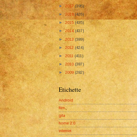
►
2017
(395)
►
2016
(426)
►
2015
(435)
►
2014
(437)
►
2013
(389)
►
2012
(424)
►
2011
(411)
►
2010
(387)
►
2009
(282)
Etichette
Android
film
gita
home 2.0
internet