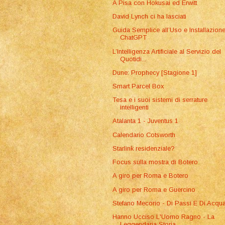
A Pisa con Hokusai ed Erwitt
David Lynch ci ha lasciati
Guida Semplice all’Uso e Installazione
ChatGPT
L’Intelligenza Artificiale al Servizio del
Quotidi...
Dune: Prophecy [Stagione 1]
Smart Parcel Box
Tesa e i suoi sistemi di serrature
intelligenti
Atalanta 1 - Juventus 1
Calendario Cotsworth
Starlink residenziale?
Focus sulla mostra di Botero
A giro per Roma e Botero
A giro per Roma e Guercino
Stefano Mecorio - Di Passi E Di Acqu
Hanno Ucciso L'Uomo Ragno - La
Leggendaria Storia ...