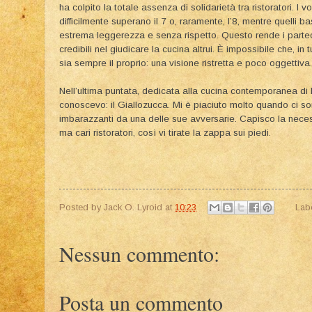
ha colpito la totale assenza di solidarietà tra ristoratori. I 
difficilmente superano il 7 o, raramente, l’8, mentre quelli b
estrema leggerezza e senza rispetto. Questo rende i partec
credibili nel giudicare la cucina altrui. È impossibile che, in 
sia sempre il proprio: una visione ristretta e poco oggettiva.
Nell’ultima puntata, dedicata alla cucina contemporanea di 
conoscevo: il Giallozucca. Mi è piaciuto molto quando ci so
imbarazzanti da una delle sue avversarie. Capisco la necess
ma cari ristoratori, così vi tirate la zappa sui piedi.
Posted by
Jack O. Lyroid
at
10:23
Lab
Nessun commento:
Posta un commento