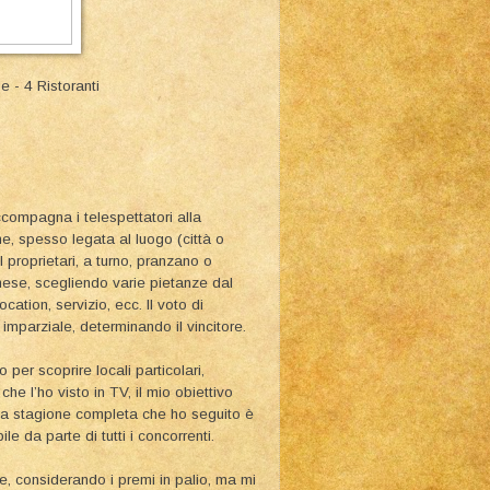
e - 4 Ristoranti
ccompagna i telespettatori alla
ne, spesso legata al luogo (città o
 I proprietari, a turno, pranzano o
ghese, scegliendo varie pietanze dal
ation, servizio, ecc. Il voto di
imparziale, determinando il vincitore.
per scoprire locali particolari,
he l’ho visto in TV, il mio obiettivo
rima stagione completa che ho seguito è
e da parte di tutti i concorrenti.
te, considerando i premi in palio, ma mi