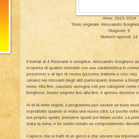
Anno: 2023-2024
Titolo originale: Alessandro Borghes
Stagione: 9
Numero episodi: 14
Il format di 4 Ristoranti è semplice: Alessandro Borghese a
scoperta di quattro ristoranti con una caratteristica in comu
posizione) o al tipo di cucina (pizzeria, trattoria e così via).
cenano nei ristoranti degli altri partecipanti, insieme a Bor
menù. Alla fine, ciascuno assegna voti per categorie come loc
Borghese, tenuto segreto fino alla fine, è spesso decisivo e 
Al di là delle regole, il programma può essere un buon modo 
soprattutto quando si visita una nuova città. Le poche volte c
era proprio quello: prendere spunti per future uscite. La p
stata la nona, e ho subito notato un comportamento discutibil
Capisco che si tratti di un gioco e che vincere sia importan