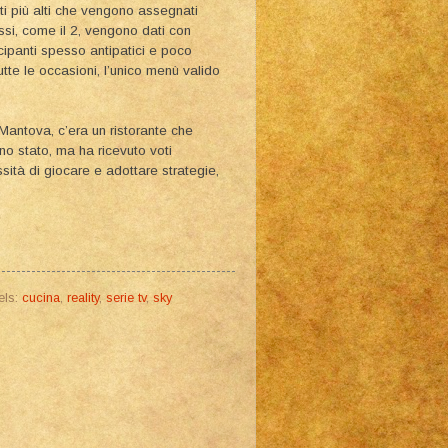
voti più alti che vengono assegnati
assi, come il 2, vengono dati con
ipanti spesso antipatici e poco
tutte le occasioni, l’unico menù valido
Mantova, c’era un ristorante che
no stato, ma ha ricevuto voti
ità di giocare e adottare strategie,
els:
cucina
,
reality
,
serie tv
,
sky