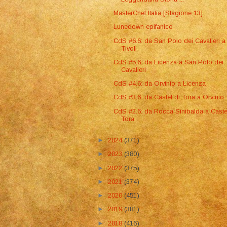
MasterChef Italia [Stagione 13]
Lunedown epifanico
CdS #6.6: da San Polo dei Cavalieri a
Tivoli
CdS #5.6: da Licenza a San Polo dei
Cavalieri
CdS #4.6: da Orvinio a Licenza
CdS #3.6: da Castel di Tora a Orvinio
CdS #2.6: da Rocca Sinibalda a Caste
Tora
►
2024
(371)
►
2023
(380)
►
2022
(375)
►
2021
(374)
►
2020
(451)
►
2019
(381)
►
2018
(416)