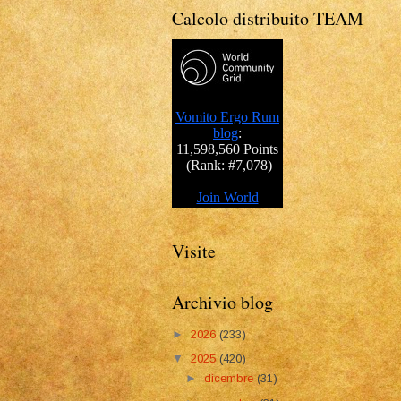
Calcolo distribuito TEAM
Visite
Archivio blog
►
2026
(233)
▼
2025
(420)
►
dicembre
(31)