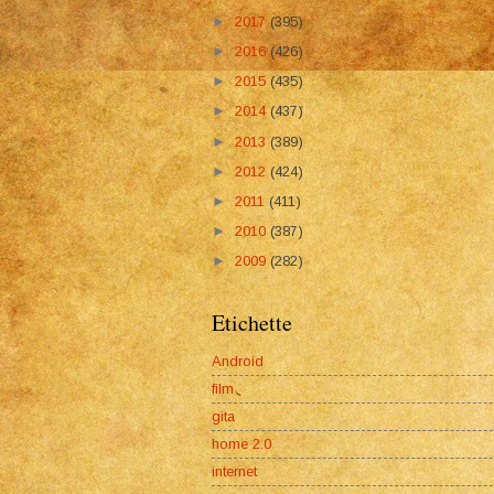
►
2017
(395)
►
2016
(426)
►
2015
(435)
►
2014
(437)
►
2013
(389)
►
2012
(424)
►
2011
(411)
►
2010
(387)
►
2009
(282)
Etichette
Android
film
gita
home 2.0
internet