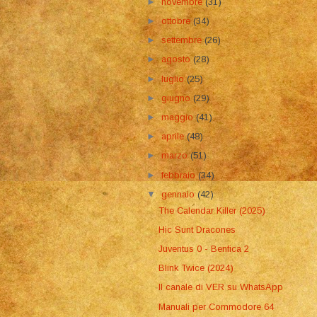
►
novembre
(31)
►
ottobre
(34)
►
settembre
(26)
►
agosto
(28)
►
luglio
(25)
►
giugno
(29)
►
maggio
(41)
►
aprile
(48)
►
marzo
(51)
►
febbraio
(34)
▼
gennaio
(42)
The Calendar Killer (2025)
Hic Sunt Dracones
Juventus 0 - Benfica 2
Blink Twice (2024)
Il canale di VER su WhatsApp
Manuali per Commodore 64