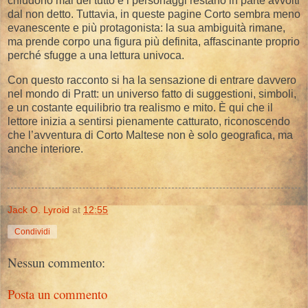
chiudono mai del tutto e i personaggi restano in parte avvolti
dal non detto. Tuttavia, in queste pagine Corto sembra meno
evanescente e più protagonista: la sua ambiguità rimane,
ma prende corpo una figura più definita, affascinante proprio
perché sfugge a una lettura univoca.
Con questo racconto si ha la sensazione di entrare davvero
nel mondo di Pratt: un universo fatto di suggestioni, simboli,
e un costante equilibrio tra realismo e mito. È qui che il
lettore inizia a sentirsi pienamente catturato, riconoscendo
che l’avventura di Corto Maltese non è solo geografica, ma
anche interiore.
Jack O. Lyroid
at
12:55
Condividi
Nessun commento:
Posta un commento