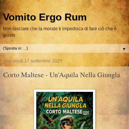
Vomito Ergo Rum
Non lasciare che la morale ti impedisca di fare ciò che è
giusto
▼
mercoledì 17 settembre 2025
Corto Maltese - Un'Aquila Nella Giungla