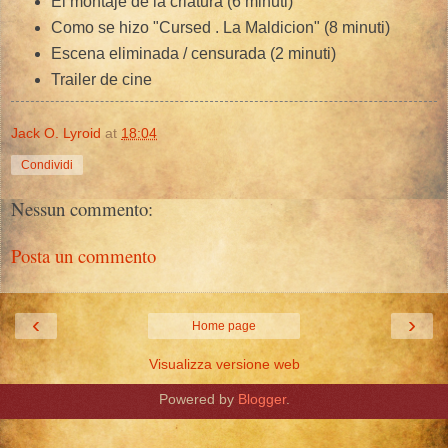
El montaje de la criatura (6 minuti)
Como se hizo "Cursed . La Maldicion" (8 minuti)
Escena eliminada / censurada (2 minuti)
Trailer de cine
Jack O. Lyroid
at
18:04
Condividi
Nessun commento:
Posta un commento
‹
›
Home page
Visualizza versione web
Powered by
Blogger
.