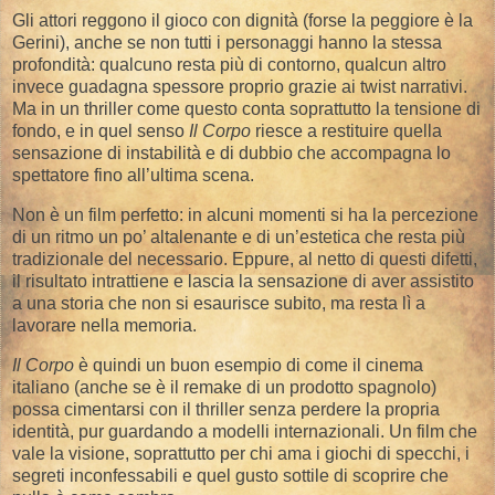
Gli attori reggono il gioco con dignità (forse la peggiore è la
Gerini), anche se non tutti i personaggi hanno la stessa
profondità: qualcuno resta più di contorno, qualcun altro
invece guadagna spessore proprio grazie ai twist narrativi.
Ma in un thriller come questo conta soprattutto la tensione di
fondo, e in quel senso
Il Corpo
riesce a restituire quella
sensazione di instabilità e di dubbio che accompagna lo
spettatore fino all’ultima scena.
Non è un film perfetto: in alcuni momenti si ha la percezione
di un ritmo un po’ altalenante e di un’estetica che resta più
tradizionale del necessario. Eppure, al netto di questi difetti,
il risultato intrattiene e lascia la sensazione di aver assistito
a una storia che non si esaurisce subito, ma resta lì a
lavorare nella memoria.
Il Corpo
è quindi un buon esempio di come il cinema
italiano (anche se è il remake di un prodotto spagnolo)
possa cimentarsi con il thriller senza perdere la propria
identità, pur guardando a modelli internazionali. Un film che
vale la visione, soprattutto per chi ama i giochi di specchi, i
segreti inconfessabili e quel gusto sottile di scoprire che