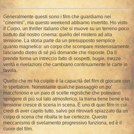
Generalmente questi sono i film che guardiamo nei
"cinemini", ma questo weekend abbiamo invertito. Ho visto
Il Corpo
, un thriller italiano che si muove su un terreno poco
battuto dal nostro cinema: quello del mistero ad alta
tensione. La storia parte da un presupposto semplice
quanto magnetico: un corpo che scompare misteriosamente,
lasciando dietro di sé più domande che risposte. Da lì
prende forma un intreccio fatto di sospetti, bugie, mezze
verità e rivelazioni che cambiano continuamente le carte in
tavola.
Quello che mi ha colpito è la capacità del film di giocare con
lo spettatore. Nonostante qualche passaggio un po’
macchinoso e un paio di scelte registiche che potevano
spingere di più sul lato atmosferico, la trama tiene bene e la
tensione cresce di scena in scena. È uno di quei film in cui
credi di aver capito tutto, salvo poi ritrovarti spiazzato da un
colpo di scena che ribalta le tue certezze. Questo
meccanismo di svelamento progressivo funziona, ed è il
cuore del film.