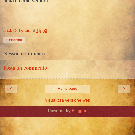
nulla è come sembra
Jack O. Lyroid
at
15:53
Condividi
Nessun commento:
Posta un commento
‹
›
Home page
Visualizza versione web
Powered by
Blogger
.