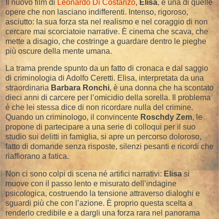
Il nuovo film di
Leonardo Di Costanzo
,
Elisa
, è una di quelle
opere che non lasciano indifferenti. Intenso, rigoroso,
asciutto: la sua forza sta nel realismo e nel coraggio di non
cercare mai scorciatoie narrative. È cinema che scava, che
mette a disagio, che costringe a guardare dentro le pieghe
più oscure della mente umana.
La trama prende spunto da un fatto di cronaca e dal saggio
di criminologia di Adolfo Ceretti. Elisa, interpretata da una
straordinaria
Barbara Ronchi
, è una donna che ha scontato
dieci anni di carcere per l’omicidio della sorella. Il problema
è che lei stessa dice di non ricordare nulla del crimine.
Quando un criminologo, il convincente
Roschdy Zem
, le
propone di partecipare a una serie di colloqui per il suo
studio sui delitti in famiglia, si apre un percorso doloroso,
fatto di domande senza risposte, silenzi pesanti e ricordi che
riaffiorano a fatica.
Non ci sono colpi di scena né artifici narrativi:
Elisa
si
muove con il passo lento e misurato dell’indagine
psicologica, costruendo la tensione attraverso dialoghi e
sguardi più che con l’azione. È proprio questa scelta a
renderlo credibile e a dargli una forza rara nel panorama