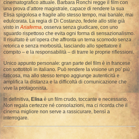
cinematografico attuale. Barbara Ronchi regge il film con
una prova d’attore magistrale, capace di rendere la sua
Elisa spigolosa e fragile allo stesso tempo, mai banale, mai
edulcorata. La regia di Di Costanzo, fedele allo stile già
visto in
Ariaferma
, osserva senza giudicare, con uno
sguardo rispettoso che evita ogni forma di sensazionalismo.
Il risultato è un’opera che affronta un tema scomodo senza
retorica e senza morbosità, lasciando allo spettatore il
compito – e la responsabilità – di trarre le proprie riflessioni.
Unico appunto personale: gran parte del film è in francese
con sottotitoli in italiano. Può rendere la visione un po’ più
faticosa, ma allo stesso tempo aggiunge autenticità e
amplifica la distanza e la difficoltà di comunicazione che
vive la protagonista.
In definitiva,
Elisa
è un film crudo, toccante e necessario.
Non regala certezze né consolazioni, ma ci ricorda che il
cinema migliore non serve a rassicurare, bensì a
interrogare.