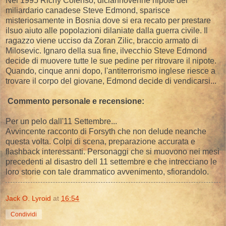
Nel 1995 Richy Colenso, diciannovenne nipote del
miliardario canadese Steve Edmond, sparisce
misteriosamente in Bosnia dove si era recato per prestare
ilsuo aiuto alle popolazioni dilaniate dalla guerra civile. Il
ragazzo viene ucciso da Zoran Zilic, braccio armato di
Milosevic. Ignaro della sua fine, ilvecchio Steve Edmond
decide di muovere tutte le sue pedine per ritrovare il nipote.
Quando, cinque anni dopo, l'antiterrorismo inglese riesce a
trovare il corpo del giovane, Edmond decide di vendicarsi...
Commento personale e recensione:
Per un pelo dall'11 Settembre...
Avvincente racconto di Forsyth che non delude neanche
questa volta. Colpi di scena, preparazione accurata e
flashback interessanti. Personaggi che si muovono nei mesi
precedenti al disastro dell 11 settembre e che intrecciano le
loro storie con tale drammatico avvenimento, sfiorandolo.
Jack O. Lyroid
at
16:54
Condividi