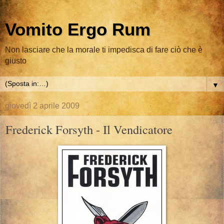
Vomito Ergo Rum
Non lasciare che la morale ti impedisca di fare ciò che è
giusto
▼
giovedì 2 aprile 2009
Frederick Forsyth - Il Vendicatore