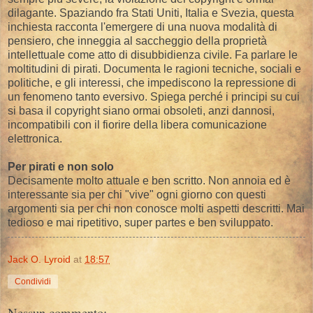
dilagante. Spaziando fra Stati Uniti, Italia e Svezia, questa
inchiesta racconta l'emergere di una nuova modalità di
pensiero, che inneggia al saccheggio della proprietà
intellettuale come atto di disubbidienza civile. Fa parlare le
moltitudini di pirati. Documenta le ragioni tecniche, sociali e
politiche, e gli interessi, che impediscono la repressione di
un fenomeno tanto eversivo. Spiega perché i principi su cui
si basa il copyright siano ormai obsoleti, anzi dannosi,
incompatibili con il fiorire della libera comunicazione
elettronica.
Per pirati e non solo
Decisamente molto attuale e ben scritto. Non annoia ed è
interessante sia per chi "vive" ogni giorno con questi
argomenti sia per chi non conosce molti aspetti descritti. Mai
tedioso e mai ripetitivo, super partes e ben sviluppato.
Jack O. Lyroid
at
18:57
Condividi
Nessun commento: