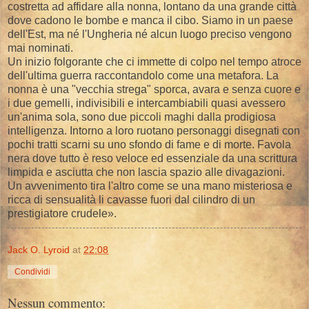
costretta ad affidare alla nonna, lontano da una grande città
dove cadono le bombe e manca il cibo. Siamo in un paese
dell'Est, ma né l'Ungheria né alcun luogo preciso vengono
mai nominati.
Un inizio folgorante che ci immette di colpo nel tempo atroce
dell'ultima guerra raccontandolo come una metafora. La
nonna è una "vecchia strega" sporca, avara e senza cuore e
i due gemelli, indivisibili e intercambiabili quasi avessero
un'anima sola, sono due piccoli maghi dalla prodigiosa
intelligenza. Intorno a loro ruotano personaggi disegnati con
pochi tratti scarni su uno sfondo di fame e di morte. Favola
nera dove tutto è reso veloce ed essenziale da una scrittura
limpida e asciutta che non lascia spazio alle divagazioni.
Un avvenimento tira l'altro come se una mano misteriosa e
ricca di sensualità li cavasse fuori dal cilindro di un
prestigiatore crudele».
Jack O. Lyroid
at
22:08
Condividi
Nessun commento: