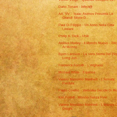
Dario Tonani - Infect@
AA. VV. - Isaac Asimov Presenta Le
Grandi Storie D...
Paul Di Filippo - Un Anno Nella Città
Lineare
Philip K. Dick - Ubik
Aldous Huxley - Il Mondo Nuovo - Rit
Al Mondo ...
Bjorn Larsson - La Vera Storia Del Pir
Long Joh...
Frederick Forsith - L'Afghano
Michael White - Equinox
Valerio Massimo Manfredi - L'Armata
Perduta
Paulo Coelho - Veronika Decide Di Mo
Ken Follett - Mondo Senza Fine
Valerio Massimo Manfredi - L'Impero 
Draghi