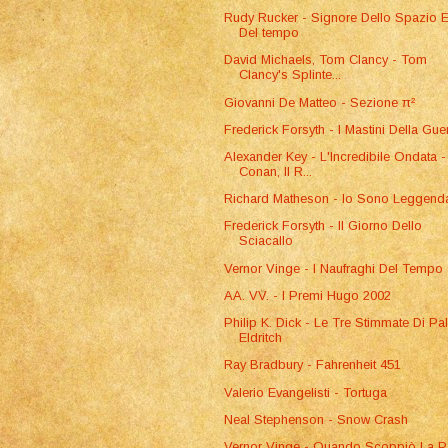
Rudy Rucker - Signore Dello Spazio 
Del tempo
David Michaels, Tom Clancy - Tom
Clancy's Splinte...
Giovanni De Matteo - Sezione π²
Frederick Forsyth - I Mastini Della Gue
Alexander Key - L'Incredibile Ondata -
Conan, Il R...
Richard Matheson - Io Sono Leggend
Frederick Forsyth - Il Giorno Dello
Sciacallo
Vernor Vinge - I Naufraghi Del Tempo
AA. VV. - I Premi Hugo 2002
Philip K. Dick - Le Tre Stimmate Di Pa
Eldritch
Ray Bradbury - Fahrenheit 451
Valerio Evangelisti - Tortuga
Neal Stephenson - Snow Crash
Vernor Vinge - Quando Scoppiò La 