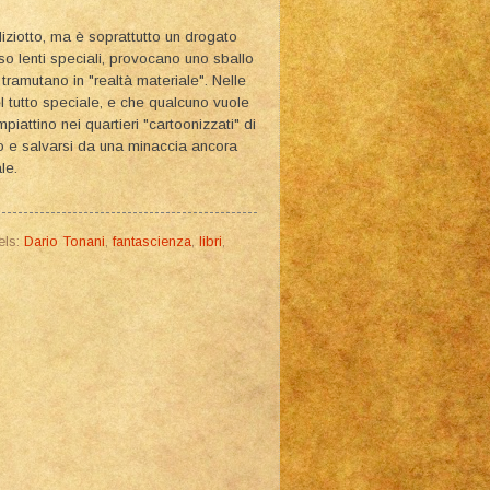
iziotto, ma è soprattutto un drogato
rso lenti speciali, provocano uno sballo
i tramutano in "realtà materiale". Nelle
l tutto speciale, e che qualcuno vuole
mpiattino nei quartieri "cartoonizzati" di
ro e salvarsi da una minaccia ancora
le.
els:
Dario Tonani
,
fantascienza
,
libri
,