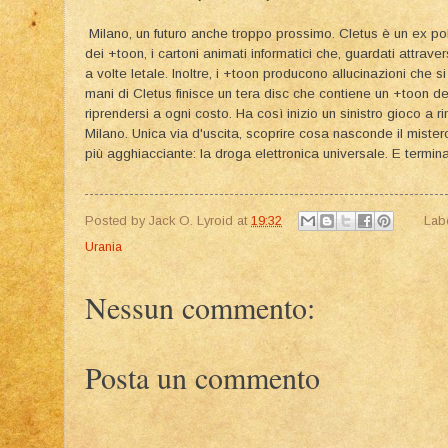
Milano, un futuro anche troppo prossimo. Cletus è un ex pol
dei +toon, i cartoni animati informatici che, guardati attrave
a volte letale. Inoltre, i +toon producono allucinazioni che s
mani di Cletus finisce un tera disc che contiene un +toon de
riprendersi a ogni costo. Ha così inizio un sinistro gioco a ri
Milano. Unica via d'uscita, scoprire cosa nasconde il miste
più agghiacciante: la droga elettronica universale. E termina
Posted by
Jack O. Lyroid
at
19:32
Lab
Urania
Nessun commento:
Posta un commento