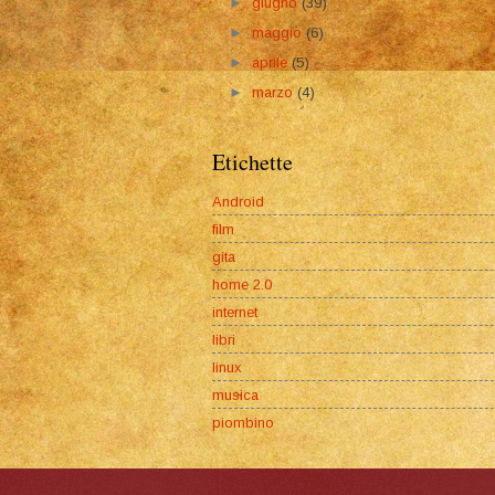
►
giugno
(39)
►
maggio
(6)
►
aprile
(5)
►
marzo
(4)
Etichette
Android
film
gita
home 2.0
internet
libri
linux
musica
piombino