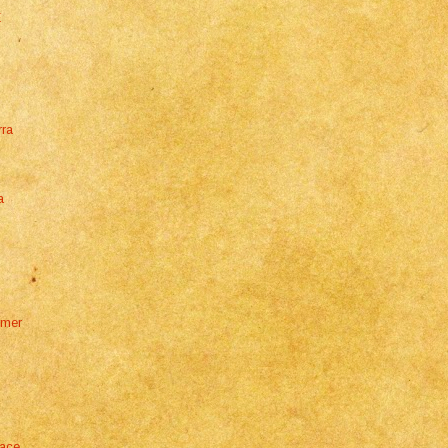
E
rra
a
lmer
Pace