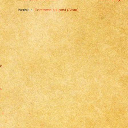
Iscriviti a:
Commenti sul post (Atom)
.
te
Al
 Il