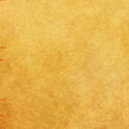
orno
ata
rire
Dei