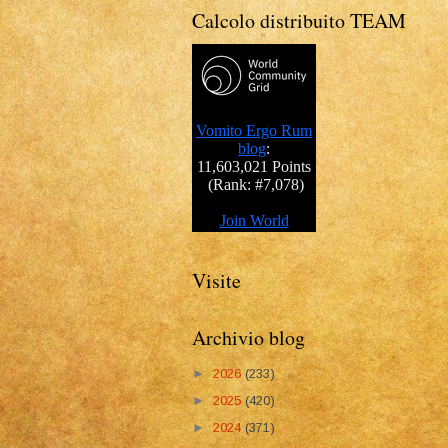
Calcolo distribuito TEAM
Visite
Archivio blog
►
2026
(233)
►
2025
(420)
►
2024
(371)