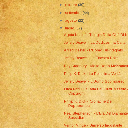
►
ottobre
(39)
►
settembre
(44)
►
agosto
(22)
▼
luglio
(37)
Agota Kristof - Trilogia Della Città Di K
Jeffery Deaver - La Dodicesima Carta
Alfred Bester - L'Uomo Disintegrato
Jeffery Deaver - La Finestra Rotta
Ray Bradbury - Molto Dopo Mezzanot
Philp K. Dick - La Penultima Verità
Jeffery Deaver - L'Uomo Scomparso
Luca Neri - La Baia Dei Pirati. Assalto 
Copyright
Philip K. Dick - Cronache Del
Dopobomba
Neal Stephenson - L'Era Del Diamante.
Sussidiar...
Vernor Vinge - Universo Incostante