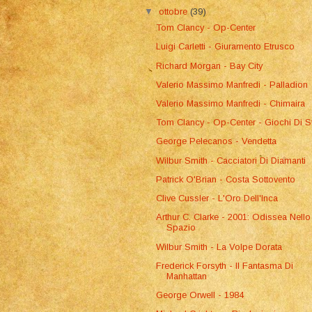
▼
ottobre
(39)
Tom Clancy - Op-Center
Luigi Carletti - Giuramento Etrusco
Richard Morgan - Bay City
Valerio Massimo Manfredi - Palladion
Valerio Massimo Manfredi - Chimaira
Tom Clancy - Op-Center - Giochi Di S
George Pelecanos - Vendetta
Wilbur Smith - Cacciatori Di Diamanti
Patrick O'Brian - Costa Sottovento
Clive Cussler - L'Oro Dell'Inca
Arthur C. Clarke - 2001: Odissea Nello
Spazio
Wilbur Smith - La Volpe Dorata
Frederick Forsyth - Il Fantasma Di
Manhattan
George Orwell - 1984