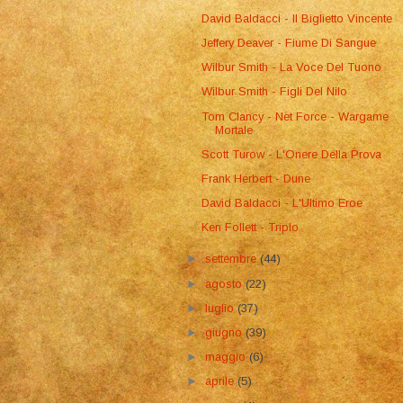
David Baldacci - Il Biglietto Vincente
Jeffery Deaver - Fiume Di Sangue
Wilbur Smith - La Voce Del Tuono
Wilbur Smith - Figli Del Nilo
Tom Clancy - Net Force - Wargame
Mortale
Scott Turow - L'Onere Della Prova
Frank Herbert - Dune
David Baldacci - L'Ultimo Eroe
Ken Follett - Triplo
►
settembre
(44)
►
agosto
(22)
►
luglio
(37)
►
giugno
(39)
►
maggio
(6)
►
aprile
(5)