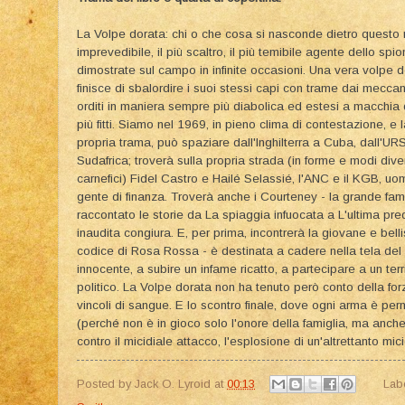
La Volpe dorata: chi o che cosa si nasconde dietro questo
imprevedibile, il più scaltro, il più temibile agente dello sp
dimostrate sul campo in infinite occasioni. Una vera volpe de
finisce di sbalordire i suoi stessi capi con trame dai mecc
orditi in maniera sempre più diabolica ed estesi a macchia d'
più fitti. Siamo nel 1969, in pieno clima di contestazione, e 
propria trama, può spaziare dall'Inghilterra a Cuba, dall'UR
Sudafrica; troverà sulla propria strada (in forme e modi div
carnefici) Fidel Castro e Hailé Selassié, l'ANC e il KGB, uomi
gente di finanza. Troverà anche i Courteney - la grande fami
raccontato le storie da La spiaggia infuocata a L'ultima pre
inaudita congiura. E, per prima, incontrerà la giovane e bell
codice di Rosa Rossa - è destinata a cadere nella tela del
innocente, a subire un infame ricatto, a partecipare a un terr
politico. La Volpe dorata non ha tenuto però conto della for
vincoli di sangue. E lo scontro finale, dove ogni arma è perm
(perché non è in gioco solo l'onore della famiglia, ma anche 
contro il micidiale attacco, l'esplosione di un'altrettanto mici
Posted by
Jack O. Lyroid
at
00:13
Lab