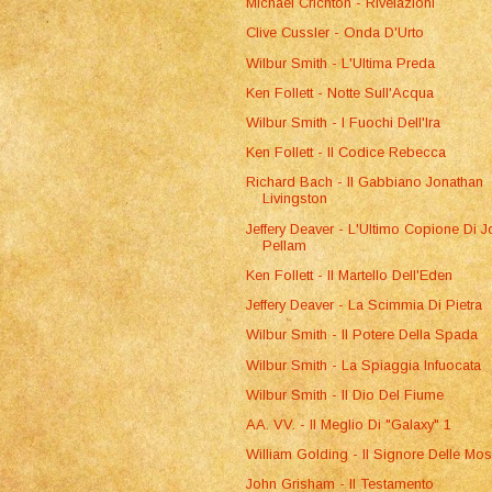
Michael Crichton - Rivelazioni
Clive Cussler - Onda D'Urto
Wilbur Smith - L'Ultima Preda
Ken Follett - Notte Sull'Acqua
Wilbur Smith - I Fuochi Dell'Ira
Ken Follett - Il Codice Rebecca
Richard Bach - Il Gabbiano Jonathan
Livingston
Jeffery Deaver - L'Ultimo Copione Di 
Pellam
Ken Follett - Il Martello Dell'Eden
Jeffery Deaver - La Scimmia Di Pietra
Wilbur Smith - Il Potere Della Spada
Wilbur Smith - La Spiaggia Infuocata
Wilbur Smith - Il Dio Del Fiume
AA. VV. - Il Meglio Di "Galaxy" 1
William Golding - Il Signore Delle Mo
John Grisham - Il Testamento