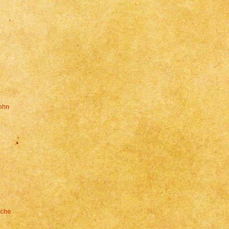
John
sche