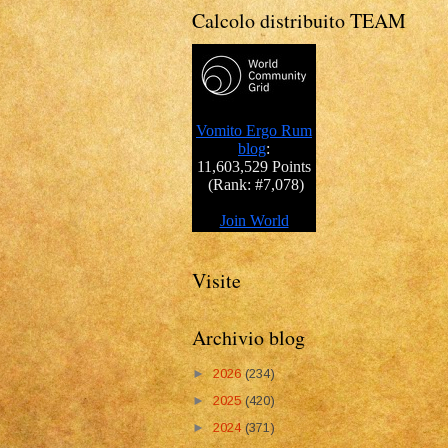
Calcolo distribuito TEAM
Visite
Archivio blog
►
2026
(234)
►
2025
(420)
►
2024
(371)