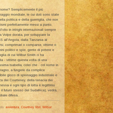
 nome? Semplicemente il più
ionaggio mondiale, le cui doti sono state
lla politica e della guerriglia, che non
anismi perfettamente messi a punto,
olio in intrighi internazionali sempre
la Volpe dorata, per sviluppare la
SS all'Angola, dalla Tanzania al
ersi, comprimari o comparse, vittime o
ni politici e spie, gente di potere e
glia di cui Wilbur Smith ci ha
da - vittime questa volta di una
issima Isabella, colei che - col nome in
 ragno, a fungere da complice
ibile gioco di spionaggio industriale e
za dei Courteney, della tenacia dei
essa e ogni tipo di lotta è legittimo
il futuro stesso del Sudafrica), vedrà,
diale difesa...
els:
avventura
,
Courtney
,
libri
,
Wilbur