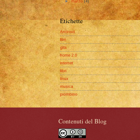
►
marzo
(4)
Etichette
Android
film
gita
home 2.0
internet
libri
linux
musica
piombino
Contenuti del Blog