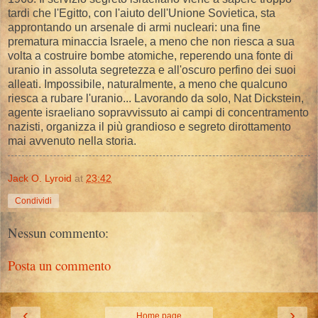
tardi che l'Egitto, con l'aiuto dell'Unione Sovietica, sta
approntando un arsenale di armi nucleari: una fine
prematura minaccia Israele, a meno che non riesca a sua
volta a costruire bombe atomiche, reperendo una fonte di
uranio in assoluta segretezza e all'oscuro perfino dei suoi
alleati. Impossibile, naturalmente, a meno che qualcuno
riesca a rubare l'uranio... Lavorando da solo, Nat Dickstein,
agente israeliano sopravvissuto ai campi di concentramento
nazisti, organizza il più grandioso e segreto dirottamento
mai avvenuto nella storia.
Jack O. Lyroid
at
23:42
Condividi
Nessun commento:
Posta un commento
‹
›
Home page