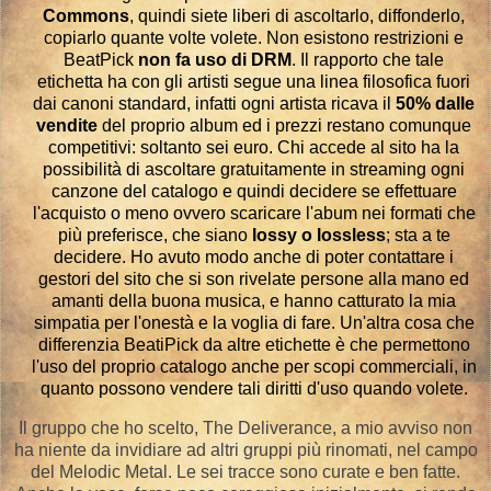
Commons
, quindi siete liberi di ascoltarlo, diffonderlo,
copiarlo quante volte volete. Non esistono restrizioni e
BeatPick
non fa uso di DRM
. Il rapporto che tale
etichetta ha con gli artisti segue una linea filosofica fuori
dai canoni standard, infatti ogni artista ricava il
50% dalle
vendite
del proprio album ed i prezzi restano comunque
competitivi: soltanto sei euro. Chi accede al sito ha la
possibilità di ascoltare gratuitamente in streaming ogni
canzone del catalogo e quindi decidere se effettuare
l'acquisto o meno ovvero scaricare l'abum nei formati che
più preferisce, che siano
lossy o lossless
; sta a te
decidere. Ho avuto modo anche di poter contattare i
gestori del sito che si son rivelate persone alla mano ed
amanti della buona musica, e hanno catturato la mia
simpatia per l'onestà e la voglia di fare. Un'altra cosa che
differenzia BeatiPick da altre etichette è che permettono
l'uso del proprio catalogo anche per scopi commerciali, in
quanto possono vendere tali diritti d'uso quando volete.
Il gruppo che ho scelto, The Deliverance, a mio avviso non
ha niente da invidiare ad altri gruppi più rinomati, nel campo
del Melodic Metal. Le sei tracce sono curate e ben fatte.