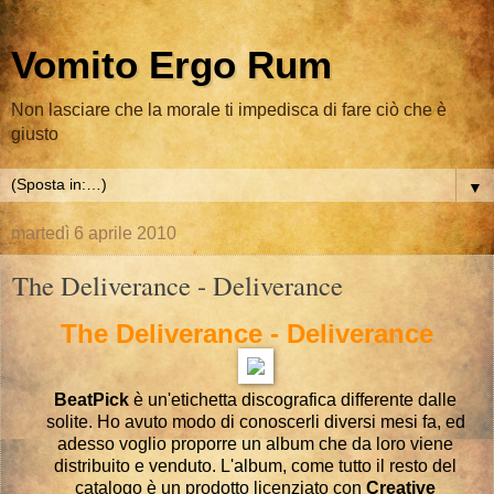
Vomito Ergo Rum
Non lasciare che la morale ti impedisca di fare ciò che è
giusto
▼
martedì 6 aprile 2010
The Deliverance - Deliverance
The Deliverance - Deliverance
BeatPick
è un'etichetta discografica differente dalle
solite. Ho avuto modo di conoscerli diversi mesi fa, ed
adesso voglio proporre un album che da loro viene
distribuito e venduto. L'album, come tutto il resto del
catalogo è un prodotto licenziato con
Creative