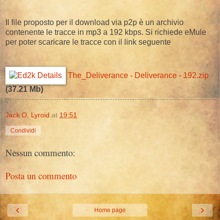
Il file proposto per il download via p2p è un archivio
contenente le tracce in mp3 a 192 kbps. Si richiede eMule
per poter scaricare le tracce con il link seguente
The_Deliverance - Deliverance - 192.zip
(37.21 Mb)
Jack O. Lyroid
at
19:51
Condividi
Nessun commento:
Posta un commento
‹
›
Home page