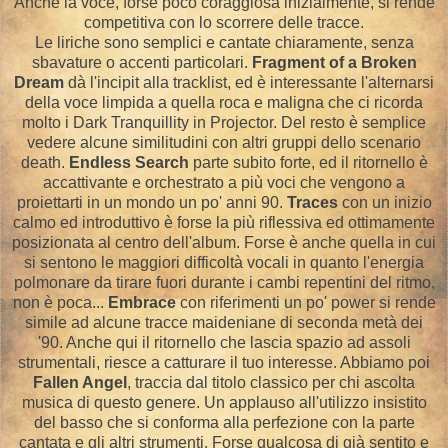
Anche la voce, forse poco coraggiosa inizialmente, si rende
competitiva con lo scorrere delle tracce.
Le liriche sono semplici e cantate chiaramente, senza
sbavature o accenti particolari.
Fragment of a Broken
Dream
dà l'incipit alla tracklist, ed è interessante l'alternarsi
della voce limpida a quella roca e maligna che ci ricorda
molto i Dark Tranquillity in Projector. Del resto è semplice
vedere alcune similitudini con altri gruppi dello scenario
death.
Endless Search
parte subito forte, ed il ritornello è
accattivante e orchestrato a più voci che vengono a
proiettarti in un mondo un po' anni 90.
Traces
con un inizio
calmo ed introduttivo è forse la più riflessiva ed ottimamente
posizionata al centro dell'album. Forse è anche quella in cui
si sentono le maggiori difficoltà vocali in quanto l'energia
polmonare da tirare fuori durante i cambi repentini del ritmo,
non è poca...
Embrace
con riferimenti un po' power si rende
simile ad alcune tracce maideniane di seconda metà dei
'90. Anche qui il ritornello che lascia spazio ad assoli
strumentali, riesce a catturare il tuo interesse. Abbiamo poi
Fallen Angel
, traccia dal titolo classico per chi ascolta
musica di questo genere. Un applauso all'utilizzo insistito
del basso che si conforma alla perfezione con la parte
cantata e gli altri strumenti. Forse qualcosa di già sentito e