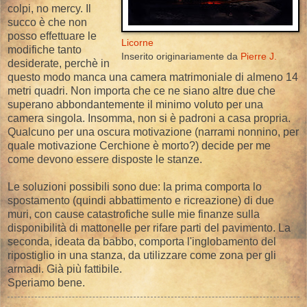
colpi, no mercy. Il
succo è che non
posso effettuare le
Licorne
modifiche tanto
Inserito originariamente da
Pierre J.
desiderate, perchè in
questo modo manca una camera matrimoniale di almeno 14
metri quadri. Non importa che ce ne siano altre due che
superano abbondantemente il minimo voluto per una
camera singola. Insomma, non si è padroni a casa propria.
Qualcuno per una oscura motivazione (narrami nonnino, per
quale motivazione Cerchione è morto?) decide per me
come devono essere disposte le stanze.
Le soluzioni possibili sono due: la prima comporta lo
spostamento (quindi abbattimento e ricreazione) di due
muri, con cause catastrofiche sulle mie finanze sulla
disponibilità di mattonelle per rifare parti del pavimento. La
seconda, ideata da babbo, comporta l'inglobamento del
ripostiglio in una stanza, da utilizzare come zona per gli
armadi. Già più fattibile.
Speriamo bene.