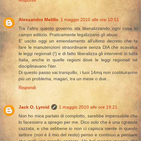
Alessandro Melillo
1 maggio 2010 alle ore 10:51
Tra l'altro questo governo sta liberalizzando ogni cosa in
campo edilizio. Praticamente legalizzano gli abusi.
E' uscito oggi un emendamento all'ultimo decreto che fa
fare le manutenzioni straordinarie senza DIA che scavalca
le leggi regionali (!) e di fatto liberalizza gli interventi in tutta
Italia, anche in quelle regioni dove le leggi regionali ne
disciplinavano l'iter.
Di questo passo vai tranquillo, i tuoi 14mq non costituiranno
più un problema, magari, tra un mese o due...
Rispondi
Jack O. Lyroid
1 maggio 2010 alle ore 19:21
Non ho mica parlato di complotto, sarebbe impensabile che
lo facessero a spregio per me. Dico solo che è una cgrande
cazzata, e che sebbene io non ci capisca niente in questo
settore (non è il mio del resto) penso e continuo a pensare
che resti una grande cazzata. Un bel mangia mangia che