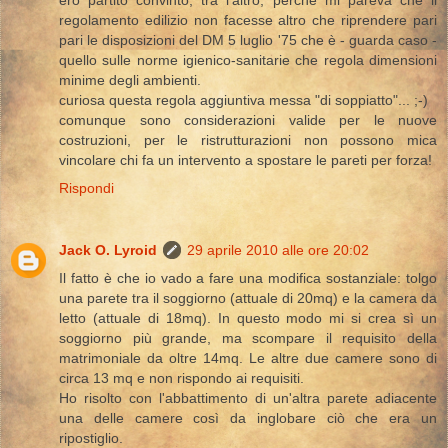
regolamento edilizio non facesse altro che riprendere pari
pari le disposizioni del DM 5 luglio '75 che è - guarda caso -
quello sulle norme igienico-sanitarie che regola dimensioni
minime degli ambienti.
curiosa questa regola aggiuntiva messa "di soppiatto"... ;-)
comunque sono considerazioni valide per le nuove
costruzioni, per le ristrutturazioni non possono mica
vincolare chi fa un intervento a spostare le pareti per forza!
Rispondi
Jack O. Lyroid
29 aprile 2010 alle ore 20:02
Il fatto è che io vado a fare una modifica sostanziale: tolgo
una parete tra il soggiorno (attuale di 20mq) e la camera da
letto (attuale di 18mq). In questo modo mi si crea sì un
soggiorno più grande, ma scompare il requisito della
matrimoniale da oltre 14mq. Le altre due camere sono di
circa 13 mq e non rispondo ai requisiti.
Ho risolto con l'abbattimento di un'altra parete adiacente
una delle camere così da inglobare ciò che era un
ripostiglio.