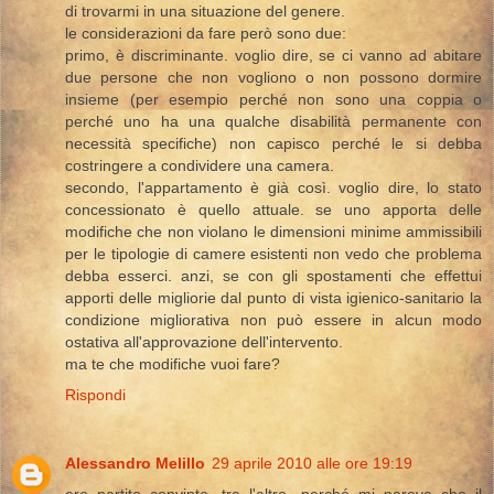
di trovarmi in una situazione del genere.
le considerazioni da fare però sono due:
primo, è discriminante. voglio dire, se ci vanno ad abitare
due persone che non vogliono o non possono dormire
insieme (per esempio perché non sono una coppia o
perché uno ha una qualche disabilità permanente con
necessità specifiche) non capisco perché le si debba
costringere a condividere una camera.
secondo, l'appartamento è già così. voglio dire, lo stato
concessionato è quello attuale. se uno apporta delle
modifiche che non violano le dimensioni minime ammissibili
per le tipologie di camere esistenti non vedo che problema
debba esserci. anzi, se con gli spostamenti che effettui
apporti delle migliorie dal punto di vista igienico-sanitario la
condizione migliorativa non può essere in alcun modo
ostativa all'approvazione dell'intervento.
ma te che modifiche vuoi fare?
Rispondi
Alessandro Melillo
29 aprile 2010 alle ore 19:19
ero partito convinto, tra l'altro, perché mi pareva che il