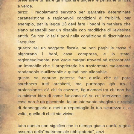
e verde.
terzo: i regolamenti servono per garantire determinate
caratteristiche e ragionevoli condizioni di fruibilità. per
esempio, per la legge 13 devi fare i bagni in maniera che
siano adattabili per un disabile con modifiche di lievissima
entità. Se non lo fai ti poni nella condizione di discriminare
l'acquisto.
quarto: sei un soggetto fiscale. se non paghi le tasse ti
pignorano i beni, casa compresa, e lo stato,
ragionevolmente, non vuole magari trovarsi ad espropriare
un immobile che il proprietario ha trasformato malamente
rendendolo inutilizzabile e quindi non alienabile.
quinto: se ognuno potesse fare quello che gli pare
sarebbero tutti architetti, ma purtroppo già tra i
professionisti c'è chi fa cazzate, figuriamoci tra chi non ha
la minima idea di come funziona ciò su cui interviene. una
casa non è un giocattolo. fai un intervento sbagliato e rischi
di danneggiarla o metti a repentaglio la tua sicurezza e, a
volte, quella di chi ti sta vicino.
tutto questo non significa che io ritenga giusta quella regola
assurda della"matrimoniale obbligatoria", anzi.