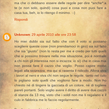
ma che ci debbano essere delle regole per dire *anche* a
te (e non solo, quindi) cosa puoi e cosa non puoi fare a
casa tua, beh, io lo ritengo il minimo. :-)
Rispondi
Unknown
29 aprile 2010 alle ore 23:58
Ho miei dubbi sia sul fatto che con il voto si possano
scegliere queste cose (non prendiamoci in giro) sia sul fatto
che sia "giusto" (non lo resta per me e credo per tutti quelli
che si possono trovare nella mia situazione, poi è normale
a chi non gli interessa non si incazza: io sì) che in casa mia
non possa fare il cazzo che voglio. Posso capire motivi
legati alla sicurezza, ma qui si rasenta il ridicolo. Allora viva
i lavori al nero e viva chi non segue le regole, tanto nel culo
lo pigliano solo quelli che vogliono fare a modo. Non ho
chiesto nè di tingere la gacciata di un colore, nè di togliere
pareti portanti. Solo voglio avere il diritto di avere due cazzo
di stanze da 13 mq, visto che i soldi non me li regalano e il
culo in fabbrica me lo faccio regolarmente.