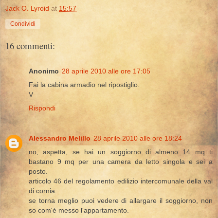
Jack O. Lyroid
at
15:57
Condividi
16 commenti:
Anonimo
28 aprile 2010 alle ore 17:05
Fai la cabina armadio nel ripostiglio.
V
Rispondi
Alessandro Melillo
28 aprile 2010 alle ore 18:24
no, aspetta, se hai un soggiorno di almeno 14 mq ti
bastano 9 mq per una camera da letto singola e sei a
posto.
articolo 46 del regolamento edilizio intercomunale della val
di cornia.
se torna meglio puoi vedere di allargare il soggiorno, non
so com'è messo l'appartamento.