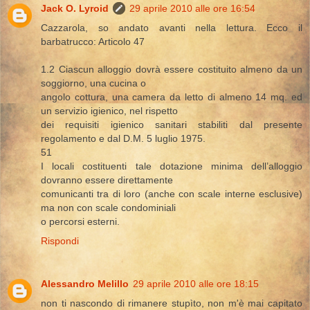
Jack O. Lyroid
29 aprile 2010 alle ore 16:54
Cazzarola, so andato avanti nella lettura. Ecco il
barbatrucco: Articolo 47
1.2 Ciascun alloggio dovrà essere costituito almeno da un
soggiorno, una cucina o
angolo cottura, una camera da letto di almeno 14 mq. ed
un servizio igienico, nel rispetto
dei requisiti igienico sanitari stabiliti dal presente
regolamento e dal D.M. 5 luglio 1975.
51
I locali costituenti tale dotazione minima dell’alloggio
dovranno essere direttamente
comunicanti tra di loro (anche con scale interne esclusive)
ma non con scale condominiali
o percorsi esterni.
Rispondi
Alessandro Melillo
29 aprile 2010 alle ore 18:15
non ti nascondo di rimanere stupìto, non m'è mai capitato