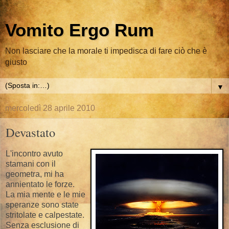
Vomito Ergo Rum
Non lasciare che la morale ti impedisca di fare ciò che è
giusto
▼
mercoledì 28 aprile 2010
Devastato
L'incontro avuto
stamani con il
geometra, mi ha
annientato le forze.
La mia mente e le mie
speranze sono state
stritolate e calpestate.
Senza esclusione di