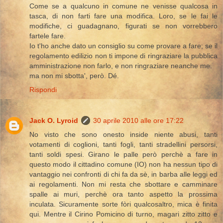
Come se a qualcuno in comune ne venisse qualcosa in
tasca, di non farti fare una modifica. Loro, se le fai le
modifiche, ci guadagnano, figurati se non vorrebbero
fartele fare.
Io t'ho anche dato un consiglio su come provare a fare; se il
regolamento edilizio non ti impone di ringraziare la pubblica
amministrazione non farlo, e non ringraziare neanche me.
ma non mi sbotta', però. Dé.
Rispondi
Jack O. Lyroid
30 aprile 2010 alle ore 17:22
No visto che sono onesto inside niente abusi, tanti
votamenti di coglioni, tanti fogli, tanti stradellini persorsi,
tanti soldi spesi. Girano le palle però perchè a fare in
questo modo il cittadino comune (IO) non ha nessun tipo di
vantaggio nei confronti di chi fa da sè, in barba alle leggi ed
ai regolamenti. Non mi resta che sbottare e camminare
spalle ai muri, perchè ora tanto aspetto la prossima
inculata. Sicuramente sorte fòri qualcosaltro, mica è finita
qui. Mentre il Cirino Pomicino di turno, magari zitto zitto e