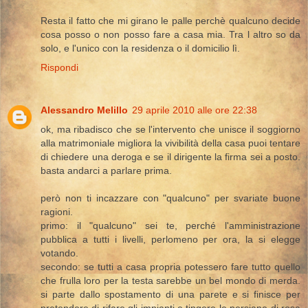
Resta il fatto che mi girano le palle perchè qualcuno decide
cosa posso o non posso fare a casa mia. Tra l altro so da
solo, e l'unico con la residenza o il domicilio lì.
Rispondi
Alessandro Melillo
29 aprile 2010 alle ore 22:38
ok, ma ribadisco che se l'intervento che unisce il soggiorno
alla matrimoniale migliora la vivibilità della casa puoi tentare
di chiedere una deroga e se il dirigente la firma sei a posto.
basta andarci a parlare prima.
però non ti incazzare con "qualcuno" per svariate buone
ragioni.
primo: il "qualcuno" sei te, perché l'amministrazione
pubblica a tutti i livelli, perlomeno per ora, la si elegge
votando.
secondo: se tutti a casa propria potessero fare tutto quello
che frulla loro per la testa sarebbe un bel mondo di merda.
si parte dallo spostamento di una parete e si finisce per
pretendere di rifare gli impianti e tingere le persiane di rosa