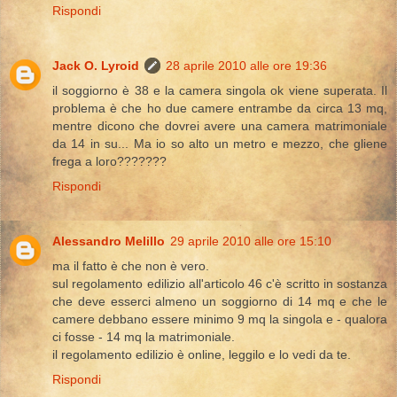
Rispondi
Jack O. Lyroid
28 aprile 2010 alle ore 19:36
il soggiorno è 38 e la camera singola ok viene superata. Il
problema è che ho due camere entrambe da circa 13 mq,
mentre dicono che dovrei avere una camera matrimoniale
da 14 in su... Ma io so alto un metro e mezzo, che gliene
frega a loro???????
Rispondi
Alessandro Melillo
29 aprile 2010 alle ore 15:10
ma il fatto è che non è vero.
sul regolamento edilizio all'articolo 46 c'è scritto in sostanza
che deve esserci almeno un soggiorno di 14 mq e che le
camere debbano essere minimo 9 mq la singola e - qualora
ci fosse - 14 mq la matrimoniale.
il regolamento edilizio è online, leggilo e lo vedi da te.
Rispondi