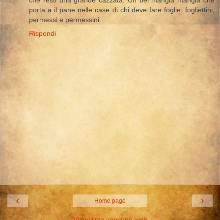
porta a il pane nelle case di chi deve fare foglie, fogliettini,
permessi e permessini.
Rispondi
‹
›
Home page
Visualizza versione web