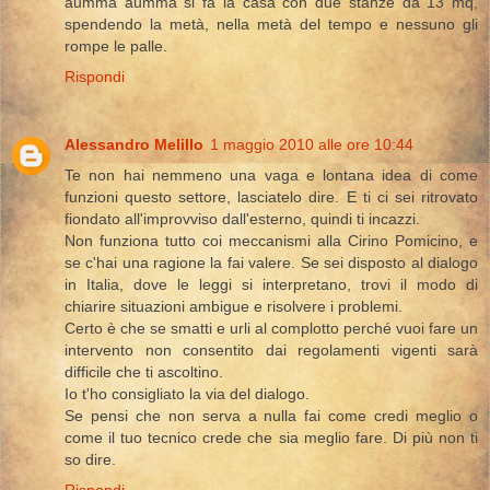
aumma aumma si fa la casa con due stanze da 13 mq,
spendendo la metà, nella metà del tempo e nessuno gli
rompe le palle.
Rispondi
Alessandro Melillo
1 maggio 2010 alle ore 10:44
Te non hai nemmeno una vaga e lontana idea di come
funzioni questo settore, lasciatelo dire. E ti ci sei ritrovato
fiondato all'improvviso dall'esterno, quindi ti incazzi.
Non funziona tutto coi meccanismi alla Cirino Pomicino, e
se c'hai una ragione la fai valere. Se sei disposto al dialogo
in Italia, dove le leggi si interpretano, trovi il modo di
chiarire situazioni ambigue e risolvere i problemi.
Certo è che se smatti e urli al complotto perché vuoi fare un
intervento non consentito dai regolamenti vigenti sarà
difficile che ti ascoltino.
Io t'ho consigliato la via del dialogo.
Se pensi che non serva a nulla fai come credi meglio o
come il tuo tecnico crede che sia meglio fare. Di più non ti
so dire.
Rispondi