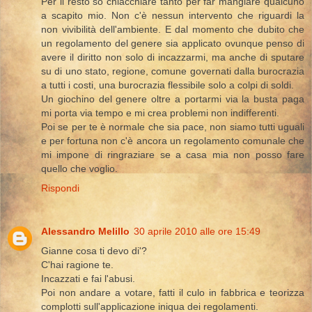
Per il resto so chiacchiare tanto per far mangiare qualcuno
a scapito mio. Non c'è nessun intervento che riguardi la
non vivibilità dell'ambiente. E dal momento che dubito che
un regolamento del genere sia applicato ovunque penso di
avere il diritto non solo di incazzarmi, ma anche di sputare
su di uno stato, regione, comune governati dalla burocrazia
a tutti i costi, una burocrazia flessibile solo a colpi di soldi.
Un giochino del genere oltre a portarmi via la busta paga
mi porta via tempo e mi crea problemi non indifferenti.
Poi se per te è normale che sia pace, non siamo tutti uguali
e per fortuna non c'è ancora un regolamento comunale che
mi impone di ringraziare se a casa mia non posso fare
quello che voglio.
Rispondi
Alessandro Melillo
30 aprile 2010 alle ore 15:49
Gianne cosa ti devo di'?
C'hai ragione te.
Incazzati e fai l'abusi.
Poi non andare a votare, fatti il culo in fabbrica e teorizza
complotti sull'applicazione iniqua dei regolamenti.